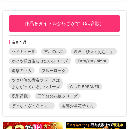
作品をタイトルからさがす（50音順）
注目作品
ハイキュー!!
アオのハコ
映画「ひゃくえむ。」
かぐや様は告らせたいシリーズ
Fate/stay night
進撃の巨人
ブルーロック
やはり俺の青春ラブコメは
まちがっている。シリーズ
WIND BREAKER
呪術廻戦
五等分の花嫁シリーズ
ぼっち・ざ・ろっく！
地縛少年花子くん