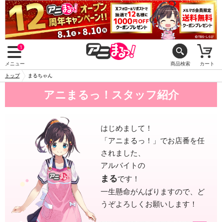
1
メニュー
商品検索
カート
トップ
まるちゃん
アニまるっ！スタッフ紹介
はじめまして！
「アニまるっ！」でお店番を任
されました、
アルバイトの
まる
です！
一生懸命がんばりますので、ど
うぞよろしくお願いします！