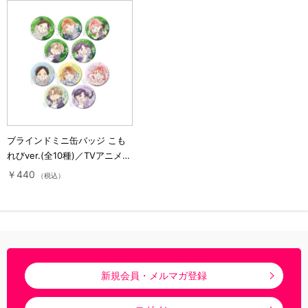
ブラインドミニ缶バッジ こも
れびver.(全10種)／TVアニメ
『アオのハコ』
￥440
（税込）
新規会員・メルマガ登録