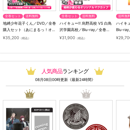
全巻セット
送料無料
全巻セット
送料無料
送料無
地縛少年花子くん／DVD／全巻
ハイキュー!! 烏野高校 VS 白鳥
ハイキュー
購入セット（あにまるっ！オリ
沢学園高校／Blu-ray／全巻セ
Blu-ra
ジナル特典付き・送料無料）
ット（初回生産限定・アニまる
ト（初
¥35,200
¥31,900
¥29,70
（税込）
（税込）
っ！オリジナル特典付き・送料
料）
無料）
人気商品
ランキング
08月08日00時更新《最新24時間》
1
2