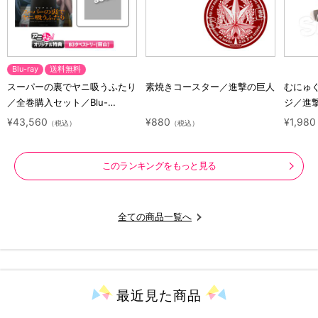
Blu-ray
送料無料
スーパーの裏でヤニ吸うふたり
素焼きコースター／進撃の巨人
むにゅ
／全巻購入セット／Blu-
ジ／進
ray（アニまるっ！オリジナル
ラクタ
¥43,560
¥880
¥1,980
（税込）
（税込）
特典付き・送料無料）
このランキングをもっと見る
全ての商品一覧へ
最近見た
商品