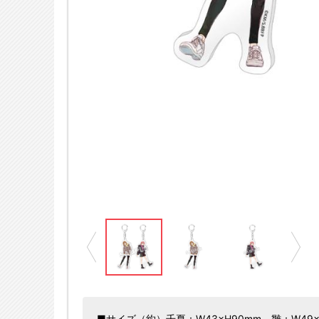
※画像はイメージです
のハコ」製作委員会
■サイズ（約）千夏：W43×H90mm、雛：W49×