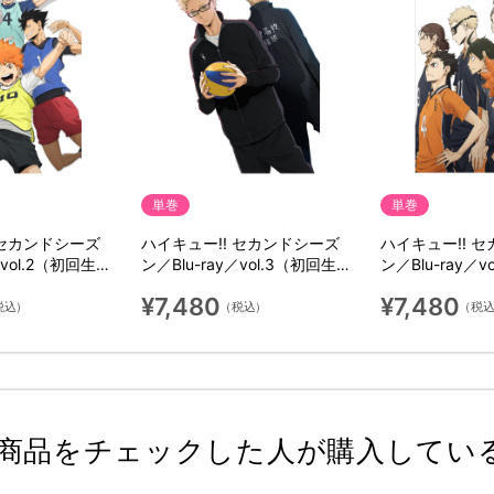
単巻
単巻
 セカンドシーズ
ハイキュー!! セカンドシーズ
ハイキュー!! 
／vol.2（初回生産
ン／Blu-ray／vol.3（初回生産
ン／Blu-ray／
限定版）
限定版）
¥7,480
¥7,480
税込）
（税込）
（税
商品をチェックした人が購入してい