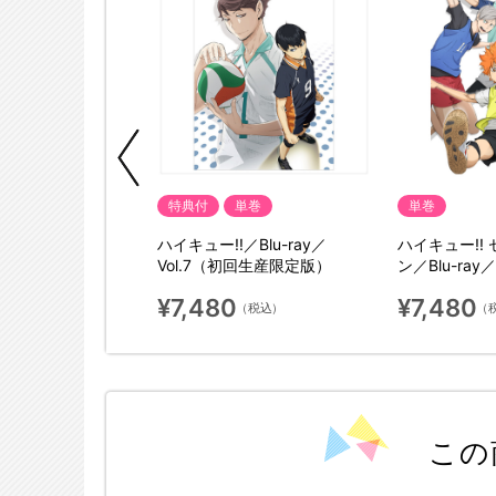
典付
特典付
単巻
単巻
／Blu-ray／
ハイキュー!!／Blu-ray／
ハイキュー!!
初回生産限定版）
Vol.7（初回生産限定版）
ン／Blu-ray
限定版）
¥7,480
¥7,480
（税込）
（税込）
（
この