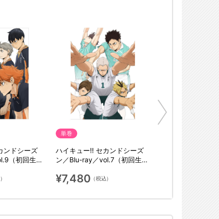
単巻
セカンドシーズ
ハイキュー!! セカンドシーズ
vol.9（初回生産
ン／Blu-ray／vol.7（初回生産
限定版）
¥7,480
込）
（税込）