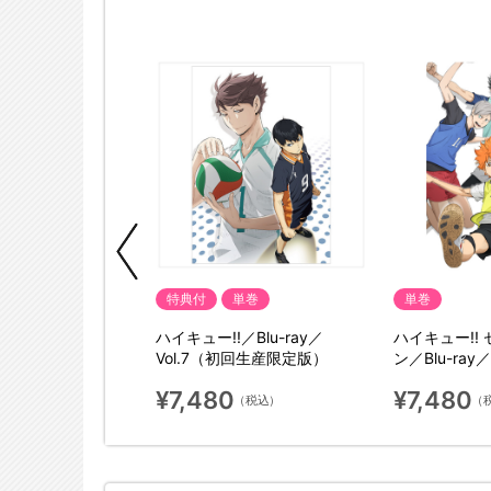
典付
特典付
単巻
単巻
／Blu-ray／
ハイキュー!!／Blu-ray／
ハイキュー!!
初回生産限定版）
Vol.7（初回生産限定版）
ン／Blu-ray
限定版）
¥7,480
¥7,480
（税込）
（税込）
（