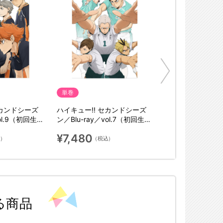
単巻
セカンドシーズ
ハイキュー!! セカンドシーズ
vol.9（初回生産
ン／Blu-ray／vol.7（初回生産
限定版）
¥7,480
込）
（税込）
る商品