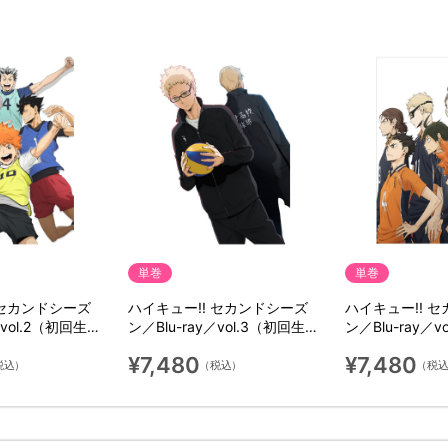
単巻
単巻
 セカンドシーズ
ハイキュー!! セカンドシーズ
ハイキュー!! 
／vol.2（初回生産
ン／Blu-ray／vol.3（初回生産
ン／Blu-ray／
限定版）
限定版）
¥7,480
¥7,480
税込）
（税込）
（税