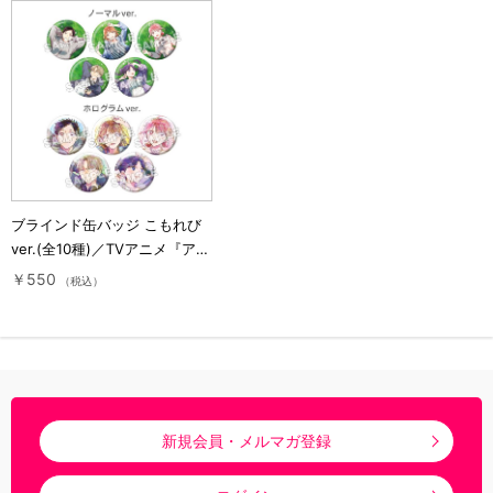
ブラインド缶バッジ こもれび
ver.(全10種)／TVアニメ『アオ
のハコ』
￥550
（税込）
新規会員・メルマガ登録