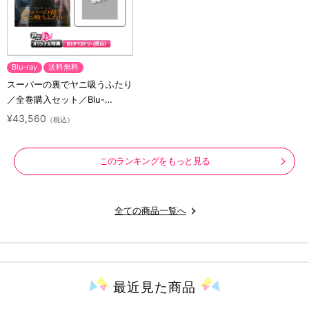
Blu-ray
送料無料
スーパーの裏でヤニ吸うふたり
／全巻購入セット／Blu-
ray（アニまるっ！オリジナル
¥43,560
（税込）
特典付き・送料無料）
このランキングをもっと見る
全ての商品一覧へ
最近見た
商品