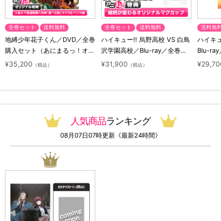
全巻セット
送料無料
全巻セット
送料無料
送料無
地縛少年花子くん／DVD／全巻
ハイキュー!! 烏野高校 VS 白鳥
ハイキュー
購入セット（あにまるっ！オリ
沢学園高校／Blu-ray／全巻セ
Blu-ra
ジナル特典付き・送料無料）
ット（初回生産限定・アニまる
ト（初
¥35,200
¥31,900
¥29,70
（税込）
（税込）
っ！オリジナル特典付き・送料
料）
無料）
人気商品
ランキング
08月07日07時更新《最新24時間》
1