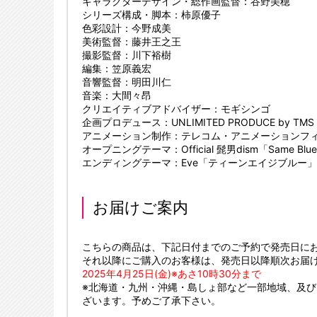
キャラクターデザイン・総作画監督：谷野美穂
シリーズ構成・脚本：柿原優子
色彩設計：今野成美
美術監督：藤井王之王
撮影監督：川下裕樹
編集：笠原義宏
音響監督：明田川仁
音楽：大間々昂
クリエイティブアドバイザー：モギシンゴ
企画プロデュース：UNLIMITED PRODUCE by TMS
アニメーション制作：テレコム・アニメーションフ
オープニングテーマ：Official 髭男dism「Same Blue」（
エンディングテーマ：Eve「ティーンエイジブルー」（TO
お届けご案内
こちらの商品は、下記日付までのご予約で発売日に
それ以降にご購入のお客様は、発売日以降順次お届
2025年4月25日(金)※あさ10時30分まで
※北海道・九州・沖縄・島しょ部など一部地域、及
ざいます。予めご了承下さい。