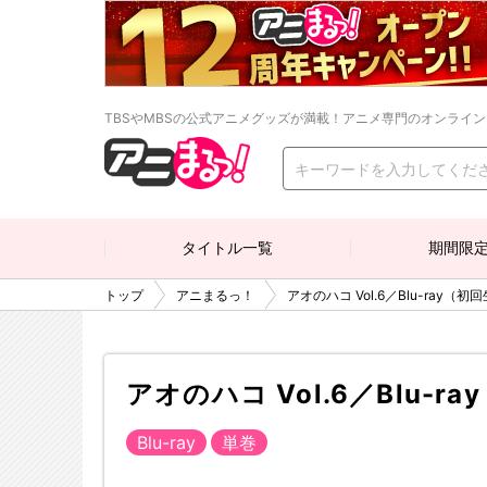
TBSやMBSの公式アニメグッズが満載！アニメ専門のオンライ
タイトル一覧
期間限
トップ
アニまるっ！
アオのハコ Vol.6／Blu-ray（
アオのハコ Vol.6／Blu-
Blu-ray
単巻