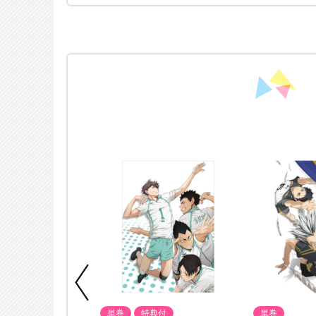
単巻
特典付
単巻