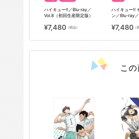
! セカンドシーズ
ハイキュー!!／Blu-ray／
ハイキュー!!
ay／vol.5（初回生産
Vol.8（初回生産限定版）
ン／Blu-ray
限定版）
¥7,480
¥7,480
（税込）
（税込）
（
この