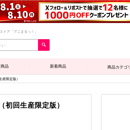
ンストア「アニまるっ！」
定商品
新着商品
商品カテゴ
初回生産限定版）
ray（初回生産限定版）