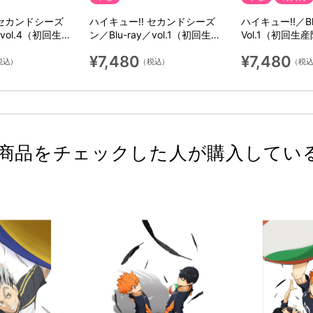
 セカンドシーズ
ハイキュー!! セカンドシーズ
ハイキュー!!／Bl
／vol.4（初回生産
ン／Blu-ray／vol.1（初回生産
Vol.1（初回生
限定版）
¥7,480
¥7,480
税込）
（税込）
（税
商品をチェックした人が購入してい