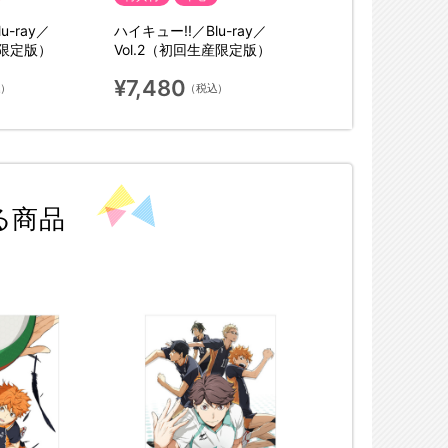
u-ray／
ハイキュー!!／Blu-ray／
産限定版）
Vol.2（初回生産限定版）
¥7,480
込）
（税込）
る商品