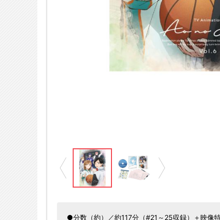
※画像はイメージです
のハコ」製作委員会
●分数（約）／約117分（#21～25収録）＋映像