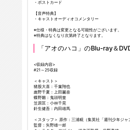
・ポストカード
【音声特典】
・キャストオーディオコメンタリー
※仕様・特典は変更となる可能性がございます。
※特典はなくなり次第終了となります。
「アオのハコ」のBlu-ray＆D
<収録内容>
#21～25収録
＜キャスト＞
猪股大喜：千葉翔也
鹿野千夏：上田麗奈
蝶野雛：鬼頭明里
笠原匡：小林千晃
針生健吾：内田雄馬
＜スタッフ＞ 原作：三浦糀（集英社「週刊少年ジャ
監督：矢野雄一郎