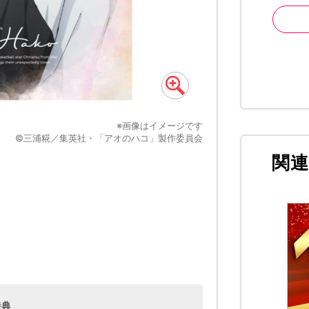
※画像はイメージです
©三浦糀／集英社・「アオのハコ」製作委員会
関
特典