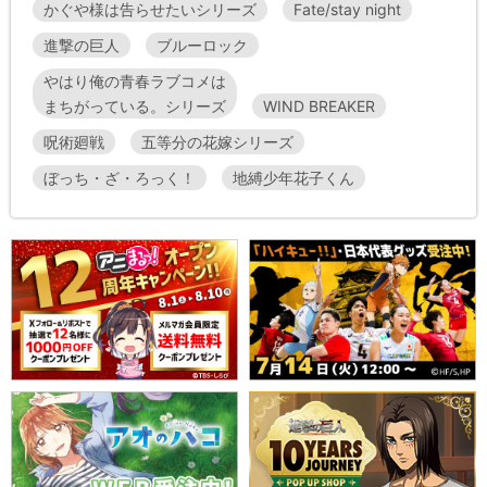
かぐや様は告らせたいシリーズ
Fate/stay night
進撃の巨人
ブルーロック
やはり俺の青春ラブコメは
まちがっている。シリーズ
WIND BREAKER
呪術廻戦
五等分の花嫁シリーズ
ぼっち・ざ・ろっく！
地縛少年花子くん