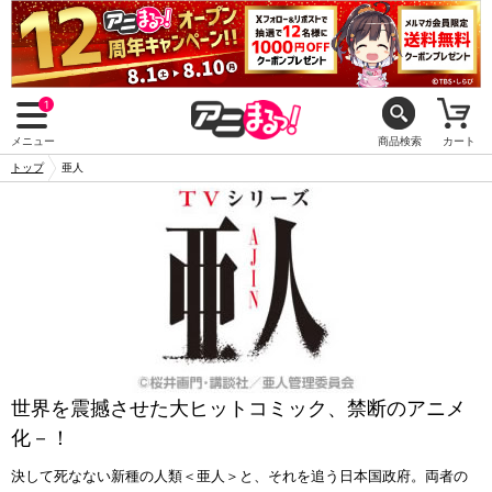
1
メニュー
商品検索
カート
トップ
亜人
世界を震撼させた大ヒットコミック、禁断のアニメ
化－！
決して死なない新種の人類＜亜人＞と、それを追う日本国政府。両者の