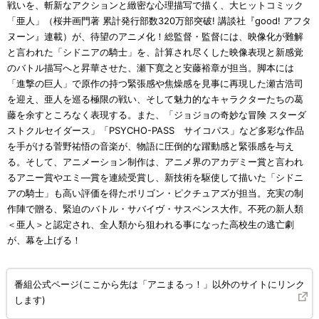
戦いを、斬新なアクションと緻密な心理描写で描く、大ヒットコミック
「亜人」（桜井画門著 累計発行部数320万部突破! 講談社『good! アフタ
ヌーン』連載）が、待望のアニメ化！総監督・監督には、映像化が難解
と言われた「シドニアの騎士」を、計算され尽くした映像表現と新感覚
のバトル描写へと昇華させた、瀬下寛之と安藤裕章が担当。脚本には
「進撃の巨人」で原作の持つ緊張感や焦燥感を見事に再現した瀬古浩司
を迎え、亜人を巡る極限の戦い、そして魅力的なキャラクターたちの葛
藤を余すところなく表現する。また、「ジョジョの奇妙な冒険 スターダ
ストクルセイダース」「PSYCHO-PASS サイコパス」など多彩な作品
を手がける菅野祐悟の音楽が、物語に圧倒的な躍動感と緊張感を与え
る。そして、アニメーション制作は、アニメ界のアカデミー賞と言われ
るアニー賞やエミ—賞を連続受賞し、新技術を駆使して描いた「シドニ
アの騎士」も高い評価を得たポリゴン・ピクチュアズが担当。充実の制
作陣で贈る、緊迫のバトル・サバイヴ・サスペンス大作。不死の新人類
＜亜人＞と認定され、全人類から狙われる事になった高校生の逃亡劇
が、幕を上げる！
番組公式ページ(ここから先は「アニまるっ！」以外のサイトにリンク
します)