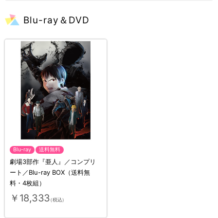
Blu-ray＆DVD
Blu-ray
送料無料
劇場3部作『亜人』／コンプリ
ート／Blu-ray BOX（送料無
料・4枚組）
￥18,333
（税込）