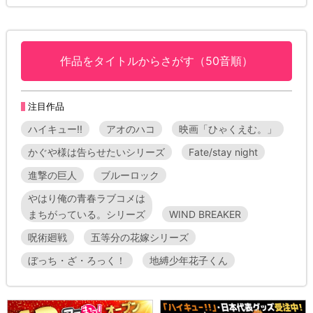
作品をタイトルからさがす（50音順）
注目作品
ハイキュー!!
アオのハコ
映画「ひゃくえむ。」
かぐや様は告らせたいシリーズ
Fate/stay night
進撃の巨人
ブルーロック
やはり俺の青春ラブコメは
まちがっている。シリーズ
WIND BREAKER
呪術廻戦
五等分の花嫁シリーズ
ぼっち・ざ・ろっく！
地縛少年花子くん