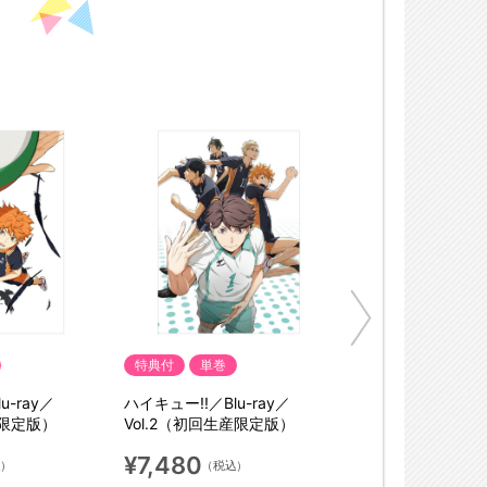
特典付
単巻
u-ray／
ハイキュー!!／Blu-ray／
産限定版）
Vol.2（初回生産限定版）
¥7,480
込）
（税込）