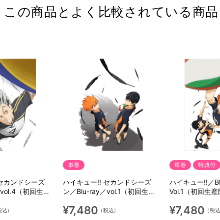
この商品とよく比較されている商品
単巻
単巻
特典付
 セカンドシーズ
ハイキュー!! セカンドシーズ
ハイキュー!!／Bl
／vol.4（初回生産
ン／Blu-ray／vol.1（初回生産
Vol.1（初回生
限定版）
¥7,480
¥7,480
税込）
（税込）
（税