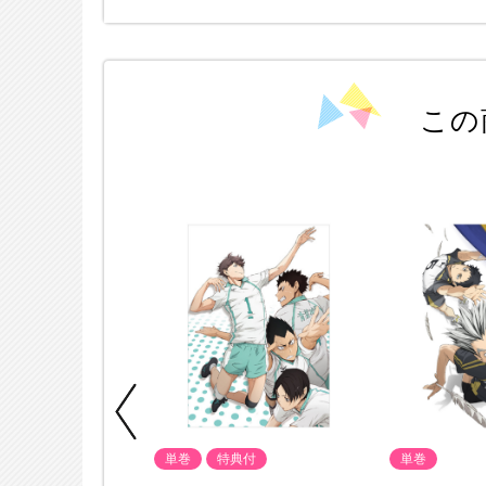
この
単巻
特典付
単巻