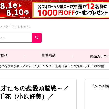
ンストア「アニまるっ！」
定商品
新着商品
商品カテゴ
ちの恋愛頭脳戦～／キャラクターソング02 藤原千花（小原好美）／CD（通常盤）
『かぐや様
天才たちの恋愛頭脳戦～／
原千花（小原好美）／