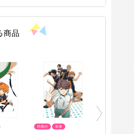
る商品
特典付
単巻