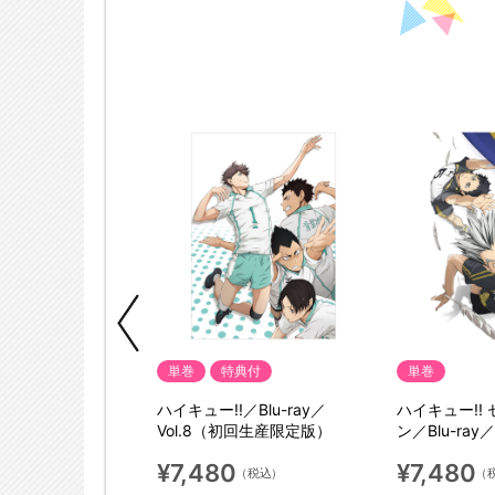
単巻
特典付
単巻
! セカンドシーズ
ハイキュー!!／Blu-ray／
ハイキュー!!
ay／vol.5（初回生産
Vol.8（初回生産限定版）
ン／Blu-ray
限定版）
¥7,480
¥7,480
（税込）
（税込）
（