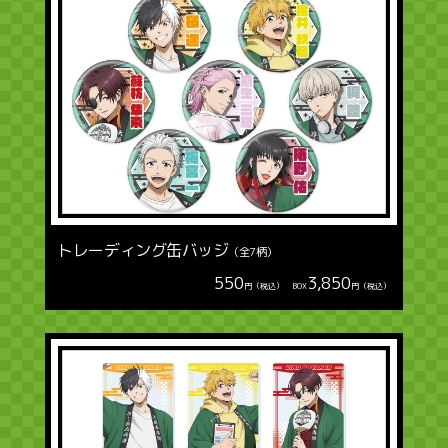
トレーディング缶バッジ
（全7柄）
550
3,850
円（税込） BOX
円（税込）