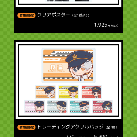
クリアポスター
（全1種/A3）
名古屋限定
1,925
円（税込）
トレーディングアクリルバッジ
（全7柄）
名古屋限定
770
5,390