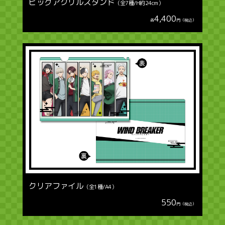
ビッグアクリルスタンド
（全7種/H約24cm）
4,400
各
円（税込）
クリアファイル
（全1種/A4）
550
円（税込）