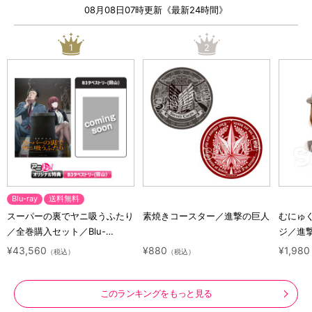
08月08日07時更新《最新24時間》
1
2
Blu-ray
送料無料
スーパーの裏でヤニ吸うふたり
素焼きコースター／進撃の巨人
むにゅ
／全巻購入セット／Blu-
ジ／進
ray（アニまるっ！オリジナル
ラクタ
¥43,560
¥880
¥1,980
（税込）
（税込）
特典付き・送料無料）
このランキングをもっと見る