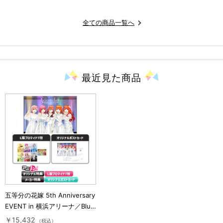
全ての商品一覧へ
最近見た
商品
五等分の花嫁 5th Anniversary
EVENT in 横浜アリーナ／Blu-
ray（完全生産限定版・アニま
￥15,432
（税込）