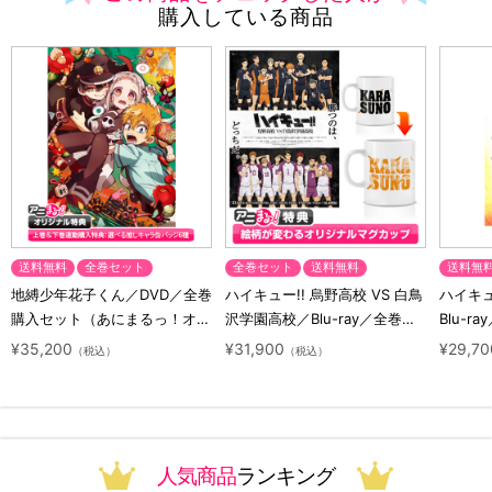
購入している商品
送料無料
全巻セット
全巻セット
送料無料
送料無
地縛少年花子くん／DVD／全巻
ハイキュー!! 烏野高校 VS 白鳥
ハイキュー
購入セット（あにまるっ！オリ
沢学園高校／Blu-ray／全巻セ
Blu-ra
ジナル特典付き・送料無料）
ット（初回生産限定・アニまる
ト（初
¥35,200
¥31,900
¥29,70
（税込）
（税込）
っ！オリジナル特典付き・送料
料）
無料）
人気商品
ランキング