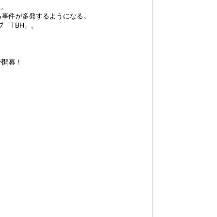
…。
る事件が多発するようになる。
「TBH」。
が開幕！