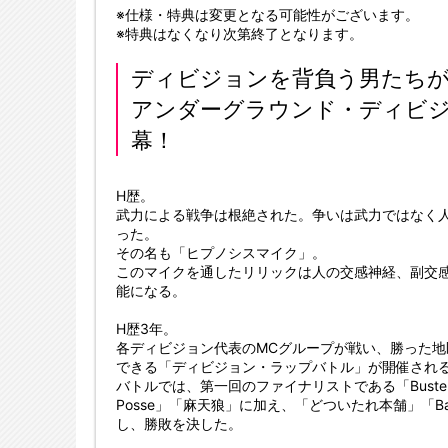
※仕様・特典は変更となる可能性がございます。
※特典はなくなり次第終了となります。
ディビジョンを背負う男たち
アンダーグラウンド・ディビ
幕！
H歴。
武力による戦争は根絶された。争いは武力ではなく
った。
その名も「ヒプノシスマイク」。
このマイクを通したリリックは人の交感神経、副交
能になる。
H歴3年。
各ディビジョン代表のMCグループが戦い、勝った
できる「ディビジョン・ラップバトル」が開催され
バトルでは、第一回のファイナリストである「Buster Bros
Posse」「麻天狼」に加え、「どついたれ本舗」「Bad
し、勝敗を決した。