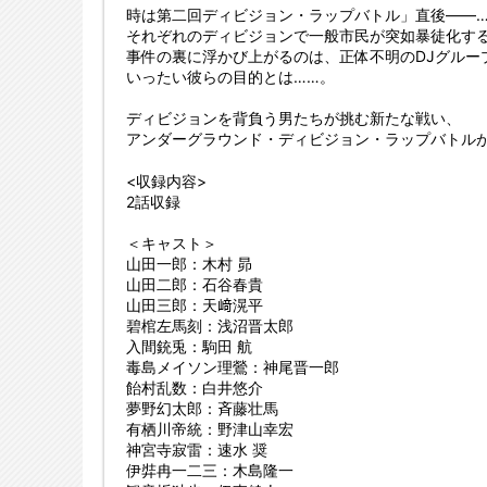
時は第二回ディビジョン・ラップバトル」直後――
それぞれのディビジョンで一般市民が突如暴徒化す
事件の裏に浮かび上がるのは、正体不明のDJグループ
いったい彼らの目的とは……。
ディビジョンを背負う男たちが挑む新たな戦い、
アンダーグラウンド・ディビジョン・ラップバトル
<収録内容>
2話収録
＜キャスト＞
山田一郎：木村 昴
山田二郎：石谷春貴
山田三郎：天﨑滉平
碧棺左馬刻：浅沼晋太郎
入間銃兎：駒田 航
毒島メイソン理鶯：神尾晋一郎
飴村乱数：白井悠介
夢野幻太郎：斉藤壮馬
有栖川帝統：野津山幸宏
神宮寺寂雷：速水 奨
伊弉冉一二三：木島隆一