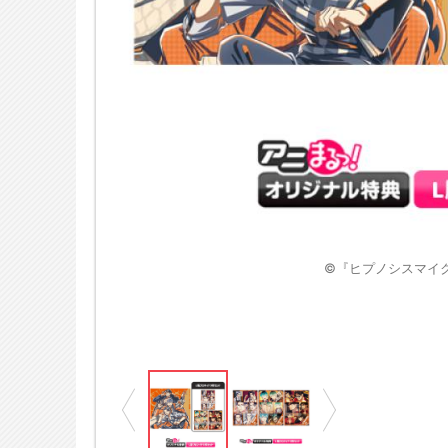
※画像はイメージです
yme Anima製作委員会
©『ヒプノシスマイク-Div