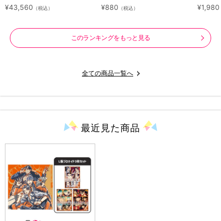
ray（アニまるっ！オリジナル
ラクタ
¥43,560
¥880
¥1,980
（税込）
（税込）
特典付き・送料無料）
このランキングをもっと見る
全ての商品一覧へ
最近見た
商品