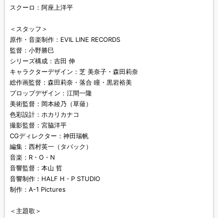
スクーロ：阿座上洋平
＜スタッフ＞
原作・音楽制作：EVIL LINE RECORDS
監督：小野勝巳
シリーズ構成：吉田 伸
キャラクターデザイン：芝 美奈子・森田莉奈
総作画監督：森田莉奈・落合 瞳・黒岩裕美
プロップデザイン：江間一隆
美術監督：岡本綾乃（草薙）
色彩設計：ホカリカナコ
撮影監督：宮脇洋平
CGディレクター：神田瑞帆
編集：西村英一（タバック）
音楽：R・O・N
音響監督：本山 哲
音響制作：HALF H・P STUDIO
制作：A-1 Pictures
＜主題歌＞