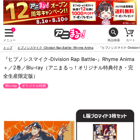
1
メニュー
商品検索
カート
トップ
ヒプノシスマイク -Division Rap Battle- Rhyme Anima
『ヒプノシスマイク-Division
『ヒプノシスマイク-Division Rap Battle-』Rhyme Anima
＋／2巻／Blu-ray（アニまるっ！オリジナル特典付き・完
全生産限定版）
Blu-ray
オリジナル特典