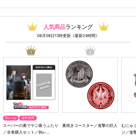
無料）
人気商品
ランキング
08月08日13時更新《最新24時間》
1
2
Blu-ray
送料無料
スーパーの裏でヤニ吸うふたり
素焼きコースター／進撃の巨人
むにゅ
／全巻購入セット／Blu-
ジ／進