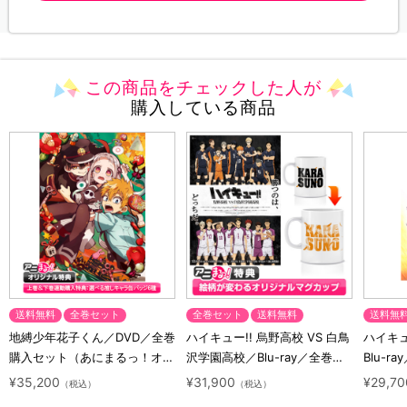
この商品をチェックした人が
購入している商品
送料無料
全巻セット
全巻セット
送料無料
送料無
地縛少年花子くん／DVD／全巻
ハイキュー!! 烏野高校 VS 白鳥
ハイキュー
購入セット（あにまるっ！オリ
沢学園高校／Blu-ray／全巻セ
Blu-ra
ジナル特典付き・送料無料）
ット（初回生産限定・アニまる
ト（初
¥35,200
¥31,900
¥29,70
（税込）
（税込）
っ！オリジナル特典付き・送料
料）