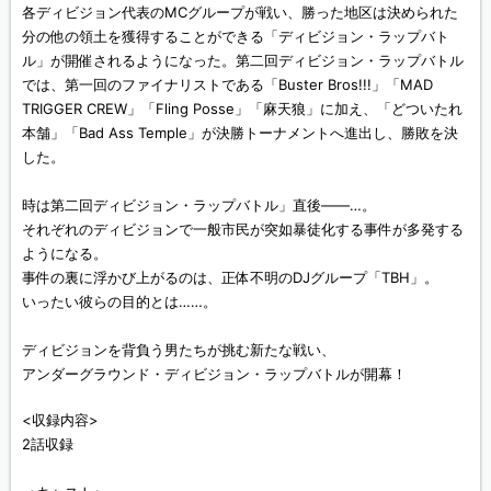
各ディビジョン代表のMCグループが戦い、勝った地区は決められた
分の他の領土を獲得することができる「ディビジョン・ラップバト
ル」が開催されるようになった。第二回ディビジョン・ラップバトル
では、第一回のファイナリストである「Buster Bros!!!」「MAD
TRIGGER CREW」「Fling Posse」「麻天狼」に加え、「どついたれ
本舗」「Bad Ass Temple」が決勝トーナメントへ進出し、勝敗を決
した。
時は第二回ディビジョン・ラップバトル」直後――…。
それぞれのディビジョンで一般市民が突如暴徒化する事件が多発する
ようになる。
事件の裏に浮かび上がるのは、正体不明のDJグループ「TBH」。
いったい彼らの目的とは……。
ディビジョンを背負う男たちが挑む新たな戦い、
アンダーグラウンド・ディビジョン・ラップバトルが開幕！
<収録内容>
2話収録