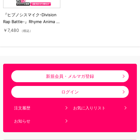
『ヒプノシスマイク-Division
Rap Battle-』Rhyme Anima ＋
／2巻／Blu-ray（アニまるっ！
￥7,480
（税込）
オリジナル特典付き・完全生産
限定版）
新規会員・メルマガ登録
ログイン
注文履歴
お気に入りリスト
お知らせ