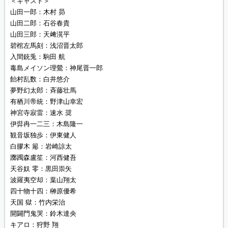
＜キャスト＞
山田一郎：木村 昴
山田二郎：石谷春貴
山田三郎：天﨑滉平
碧棺左馬刻：浅沼晋太郎
入間銃兎：駒田 航
毒島メイソン理鶯：神尾晋一郎
飴村乱数：白井悠介
夢野幻太郎：斉藤壮馬
有栖川帝統：野津山幸宏
神宮寺寂雷：速水 奨
伊弉冉一二三：木島隆一
観音坂独歩：伊東健人
白膠木 簓：岩崎諒太
躑躅森盧笙：河西健吾
天谷奴 零：黒田崇矢
波羅夷空却：葉山翔太
四十物十四：榊原優希
天国 獄：竹内栄治
開闢門鬼哭：鈴木達央
キアロ：狩野 翔