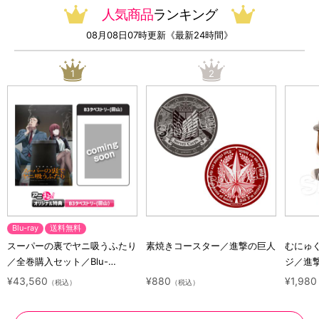
人気商品
ランキング
08月08日07時更新《最新24時間》
1
2
Blu-ray
送料無料
スーパーの裏でヤニ吸うふたり
素焼きコースター／進撃の巨人
むにゅ
／全巻購入セット／Blu-
ジ／進
ray（アニまるっ！オリジナル
ラクタ
¥43,560
¥880
¥1,980
（税込）
（税込）
特典付き・送料無料）