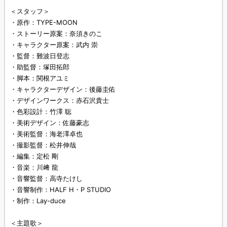
＜スタッフ＞
・原作：TYPE-MOON
・ストーリー原案：奈須きのこ
・キャラクター原案：武内 崇
・監督：難波日登志
・助監督：塚田拓郎
・脚本：関根アユミ
・キャラクターデザイン：後藤圭佑
・デザインワークス：赤石沢貴士
・色彩設計：竹澤 聡
・美術デザイン：佐藤豪志
・美術監督：海老澤卓也
・撮影監督：松井伸哉
・編集：定松 剛
・音楽：川﨑 龍
・音響監督：高寺たけし
・音響制作：HALF H・P STUDIO
・制作：Lay-duce
＜主題歌＞