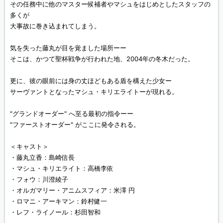
その任務中に他のマスター候補者やマシュをはじめとしたスタッフの
多くが
大事故に巻き込まれてしまう。
気を失った藤丸が目を覚ました場所ーー
そこは、かつて聖杯戦争が行われた地、2004年の冬木だった。
更に、彼の眼前には身の丈ほどもある盾を構えた少女ー
サーヴァントとなったマシュ・キリエライトーが現れる。
"グランドオーダー" へ至る最初の指令ーー
"ファーストオーダー" がここに発令される。
＜キャスト＞
・藤丸立香：島崎信長
・マシュ・キリエライト：高橋李依
・フォウ：川澄綾子
・オルガマリー・アニムスフィア：米澤 円
・ロマニ・アーキマン：鈴村健一
・レフ・ライノール：杉田智和