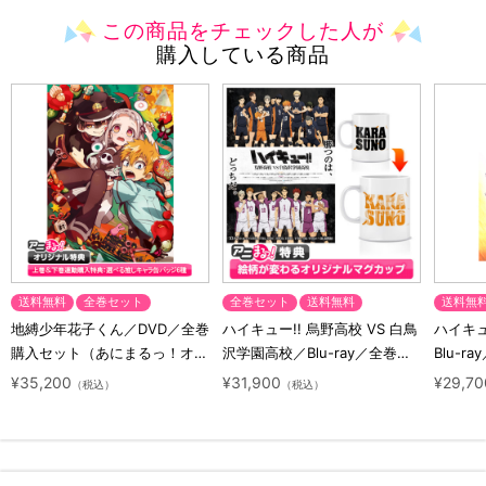
この商品をチェックした人が
購入している商品
送料無料
全巻セット
全巻セット
送料無料
送料無
地縛少年花子くん／DVD／全巻
ハイキュー!! 烏野高校 VS 白鳥
ハイキュー
購入セット（あにまるっ！オリ
沢学園高校／Blu-ray／全巻セ
Blu-ra
ジナル特典付き・送料無料）
ット（初回生産限定・アニまる
ト（初
¥35,200
¥31,900
¥29,70
（税込）
（税込）
っ！オリジナル特典付き・送料
料）
無料）