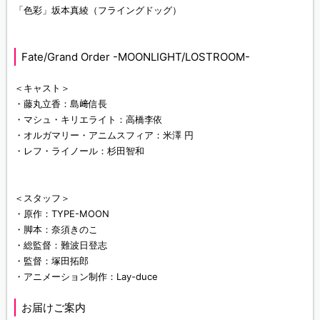
「色彩」坂本真綾（フライングドッグ）
Fate/Grand Order -MOONLIGHT/LOSTROOM-
＜キャスト＞
・藤丸立香：島﨑信長
・マシュ・キリエライト：高橋李依
・オルガマリー・アニムスフィア：米澤 円
・レフ・ライノール：杉田智和
＜スタッフ＞
・原作：TYPE-MOON
・脚本：奈須きのこ
・総監督：難波日登志
・監督：塚田拓郎
・アニメーション制作：Lay-duce
お届けご案内