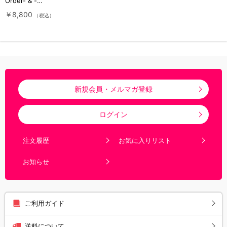
Order- & -
MOONLIGHT/LOSTROOM-
￥8,800
（税込）
Blu-ray Disc Box 【通常版】
（アニまるっ！オリジナル特典
付き）
新規会員・メルマガ登録
ログイン
注文履歴
お気に入りリスト
お知らせ
ご利用ガイド
送料について