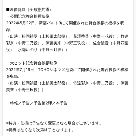
■映像特典（全形態共通）
・公開記念舞台挨拶映像
2022年5月22日、新宿バルト9にて開催された舞台挨拶の模様を収
録。
（出演：松岡禎丞（上杉風太郎役）、花澤香菜（中野一花役）、竹達
彩奈（中野二乃役）、伊藤美来（中野三玖役）、佐倉綾音（中野四葉
役）、水瀬いのり（中野五月役））
・大ヒット記念舞台挨拶映像
2022年7月16日、TOHOシネマズ池袋にて開催された舞台挨拶の模様
を収録。
（出演：松岡禎丞（上杉風太郎役）、竹達彩奈（中野二乃役）、伊藤
美来（中野三玖役））
・特報／予告／予告第2弾／本予告
※特典・仕様は予告なく変更となる場合がございます。
※特典はなくなり次第終了となります。