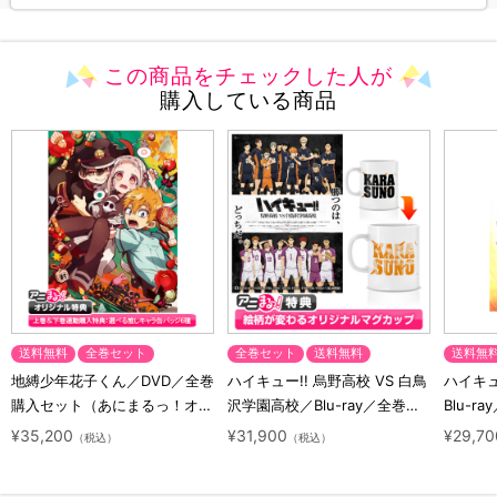
この商品をチェックした人が
購入している商品
送料無料
全巻セット
全巻セット
送料無料
送料無
地縛少年花子くん／DVD／全巻
ハイキュー!! 烏野高校 VS 白鳥
ハイキュー
購入セット（あにまるっ！オリ
沢学園高校／Blu-ray／全巻セ
Blu-ra
ジナル特典付き・送料無料）
ット（初回生産限定・アニまる
ト（初
¥35,200
¥31,900
¥29,70
（税込）
（税込）
っ！オリジナル特典付き・送料
料）
無料）