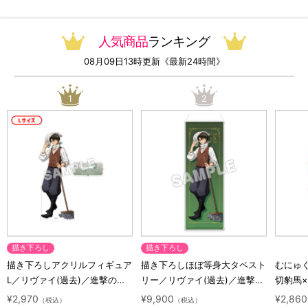
人気商品
ランキング
08月09日13時更新《最新24時間》
1
2
描き下ろし
描き下ろし
描き下ろしアクリルフィギュア
描き下ろしほぼ等身大タペスト
むにゅ
L／リヴァイ(過去)／進撃の巨
リー／リヴァイ(過去)／進撃の
切豹馬
人 10 Years Journey
巨人 10 Years Journey
ロック
¥2,970
¥9,900
¥2,860
（税込）
（税込）