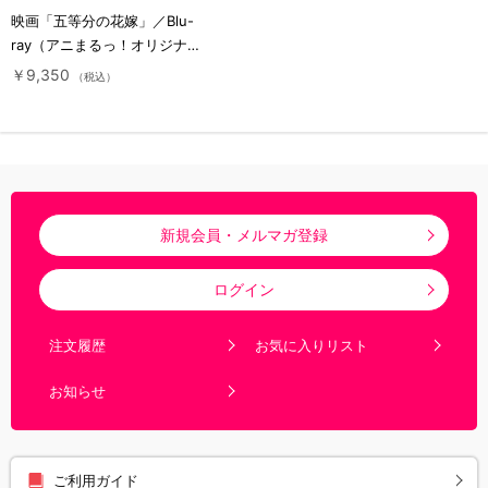
映画「五等分の花嫁」／Blu-
ray（アニまるっ！オリジナル
特典付き）
￥9,350
（税込）
新規会員・メルマガ登録
ログイン
注文履歴
お気に入りリスト
お知らせ
ご利用ガイド