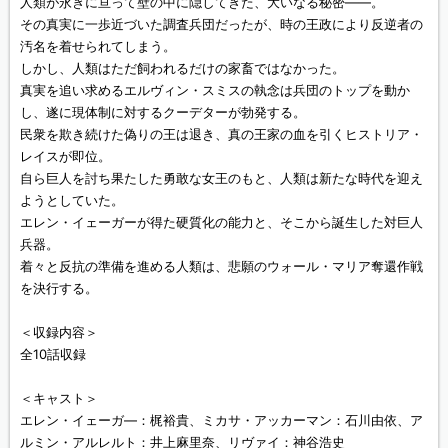
人類が永きに亘って壁の中に隠してきた、大いなる秘密――。
その真実に一歩近づいた調査兵団だったが、時の王政により反逆者の
汚名を着せられてしまう。
しかし、人類はただ飼われるだけの家畜ではなかった。
真実を追い求めるエルヴィン・スミスの執念は兵団のトップを動か
し、遂に現体制に対するクーデターが勃発する。
民衆を欺き続けた偽りの王は退き、真の王家の血を引くヒストリア・
レイスが即位。
自ら巨人を討ち果たした勇敢な女王のもと、人類は新たな時代を迎え
ようとしていた。
エレン・イェーガーが得た硬質化の能力と、そこから誕生した対巨人
兵器。
着々と反抗の準備を進める人類は、悲願のウォール・マリア奪還作戦
を決行する。
＜収録内容＞
全10話収録
＜キャスト＞
エレン・イェーガ―：梶裕貴、ミカサ・アッカーマン：石川由依、ア
ルミン・アルレルト：井上麻里奈、リヴァイ：神谷浩史