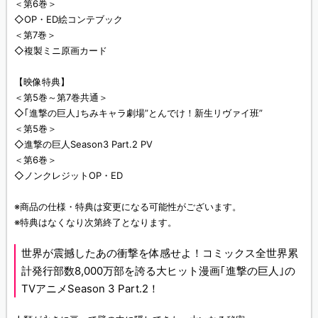
＜第6巻＞
◇OP・ED絵コンテブック
＜第7巻＞
◇複製ミニ原画カード
【映像特典】
＜第5巻～第7巻共通＞
◇｢進撃の巨人｣ちみキャラ劇場”とんでけ！新生リヴァイ班”
＜第5巻＞
◇進撃の巨人Season3 Part.2 PV
＜第6巻＞
◇ノンクレジットOP・ED
※商品の仕様・特典は変更になる可能性がございます。
※特典はなくなり次第終了となります。
世界が震撼したあの衝撃を体感せよ！コミックス全世界累
計発行部数8,000万部を誇る大ヒット漫画｢進撃の巨人｣の
TVアニメSeason 3 Part.2！