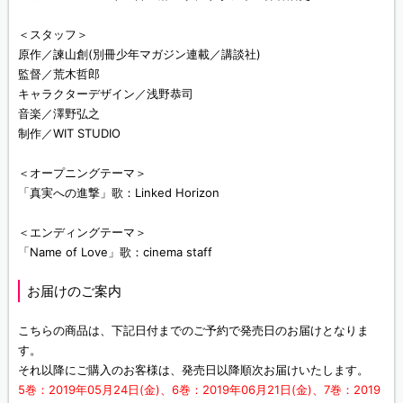
＜スタッフ＞
原作／諫山創(別冊少年マガジン連載／講談社)
監督／荒木哲郎
キャラクターデザイン／浅野恭司
音楽／澤野弘之
制作／WIT STUDIO
＜オープニングテーマ＞
「真実への進撃」歌：Linked Horizon
＜エンディングテーマ＞
「Name of Love」歌：cinema staff
お届けのご案内
こちらの商品は、下記日付までのご予約で発売日のお届けとなりま
す。
それ以降にご購入のお客様は、発売日以降順次お届けいたします。
5巻：2019年05月24日(金)、6巻：2019年06月21日(金)、7巻：2019