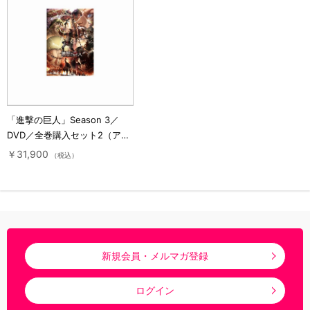
「進撃の巨人」Season 3／
DVD／全巻購入セット2（アニ
まるっ！オリジナル特典付き・
￥31,900
（税込）
送料無料）
新規会員・メルマガ登録
ログイン