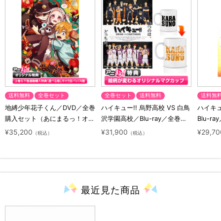
送料無料
全巻セット
全巻セット
送料無料
送料無
地縛少年花子くん／DVD／全巻
ハイキュー!! 烏野高校 VS 白鳥
ハイキュー
購入セット（あにまるっ！オリ
沢学園高校／Blu-ray／全巻セ
Blu-ra
ジナル特典付き・送料無料）
ット（初回生産限定・アニまる
ト（初
¥35,200
¥31,900
¥29,70
（税込）
（税込）
っ！オリジナル特典付き・送料
料）
無料）
最近見た
商品