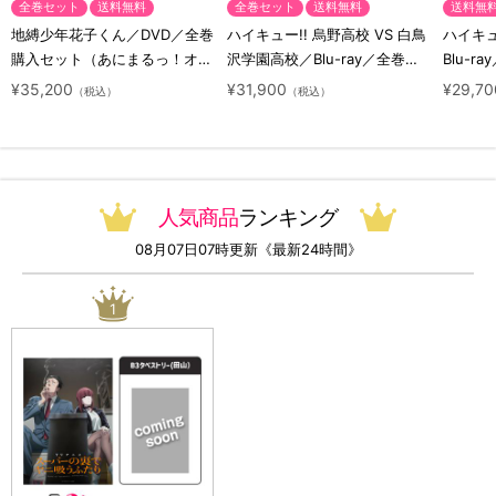
全巻セット
送料無料
全巻セット
送料無料
送料無
地縛少年花子くん／DVD／全巻
ハイキュー!! 烏野高校 VS 白鳥
ハイキュー
購入セット（あにまるっ！オリ
沢学園高校／Blu-ray／全巻セ
Blu-ra
ジナル特典付き・送料無料）
ット（初回生産限定・アニまる
ト（初
¥35,200
¥31,900
¥29,70
（税込）
（税込）
っ！オリジナル特典付き・送料
料）
無料）
人気商品
ランキング
08月07日07時更新《最新24時間》
1