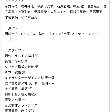
＜キャスト＞
帝野将悟：櫻井孝宏、鶴眞心乃枝：石原夏織、神凪 雅：佐倉綾音、国
立凛香：竹達彩奈、天導愛菜：大亀あすか、嵯峨良芽依：日高里菜、
水谷衣楠：小清水亜美
＜原作＞
田口一「この中に1人、妹がいる！」MF文庫J／メディアファクトリ
ー刊
＜スタッフ＞
原作イラスト／CUTEG
監督／名和宗則
シリーズ構成／雑破 業
脚本／雑破 業
キャラクターデザイン／桂 憲一郎
総作画監督／桂 憲一郎・植田和幸
美術監督／桑原 悟
撮影監督／増元由紀大
音楽／七瀬 光
音楽制作／ランティス
音響監督／岩浪美和