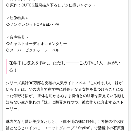
◇原作：CUTEG新規描き下ろしデジ仕様ジャケット
＜映像特典＞
◇ノンクレジットOP＆ED・PV
＜音声特典＞
◇キャストオーディオコメンタリー
◇スーパーピクチャーレーベル
在学中に彼女を作れ。ただし―――この中に1人、妹がい
る！
シリーズ累計90万部を突破の人気ライトノベル『この中に1人、妹が
いる！』は、父の遺言で在学中に伴侶となる女性を見つけることにな
った帝野将悟が、 正体を明かさぬまま将悟との結婚を夢見ている顔も
知らない生き別れの「妹」に翻弄されつつ、彼女作りに奔走するスト
ーリー。
魅力的な可愛い美少女たちと、正体不明の妹に釘付け！将悟の伴侶候
補となるヒロインに、ユニットグループ「StylipS」で活躍中の石原夏