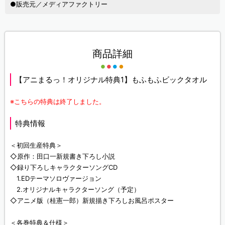
●販売元／メディアファクトリー
商品詳細
【アニまるっ！オリジナル特典1】もふもふビックタオル
※こちらの特典は終了しました。
特典情報
＜初回生産特典＞
◇原作：田口一新規書き下ろし小説
◇録り下ろしキャラクターソングCD
1.EDテーマソロヴァージョン
2.オリジナルキャラクターソング（予定）
◇アニメ版（桂憲一郎）新規描き下ろしお風呂ポスター
＜各巻特典＆仕様＞