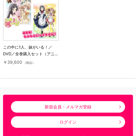
この中に1人、妹がいる！／
DVD／全巻購入セット（アニま
るっ！オリジナル特典付き・送
￥39,600
（税込）
料無料）
新規会員・メルマガ登録
ログイン