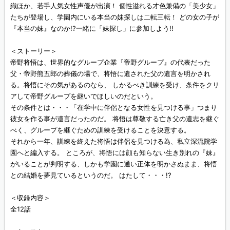
織ほか、若手人気女性声優が出演！ 個性溢れる才色兼備の「美少女」
たちが登場し、学園内にいる本当の妹探しは二転三転！ どの女の子が
『本当の妹』なのか!?一緒に「妹探し」に参加しよう!!
＜ストーリー＞
帝野将悟は、世界的なグループ企業『帝野グループ』の代表だった
父・帝野熊五郎の葬儀の場で、将悟に遺された父の遺言を明かされ
る。将悟にその気があるのなら、 しかるべき訓練を受け、条件をクリ
アして帝野グループを継いでほしいのだという。
その条件とは・・・「在学中に伴侶となる女性を見つける事」つまり
彼女を作る事が遺言だったのだ。 将悟は尊敬する亡き父の遺志を継ぐ
べく、グループを継ぐための訓練を受けることを決意する。
それから一年、訓練を終えた将悟は伴侶を見つける為、私立深流院学
園へと編入する。 ところが、将悟には顔も知らない生き別れの『妹』
がいることが判明する、しかも学園に通い正体を明かさぬまま、将悟
との結婚を夢見ているというのだ。 はたして・・・!?
＜収録内容＞
全12話