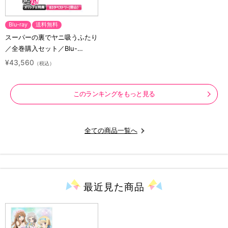
Blu-ray
送料無料
スーパーの裏でヤニ吸うふたり
／全巻購入セット／Blu-
ray（アニまるっ！オリジナル
¥43,560
（税込）
特典付き・送料無料）
このランキングをもっと見る
全ての商品一覧へ
最近見た
商品