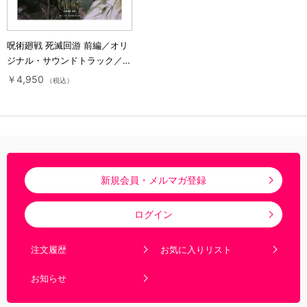
呪術廻戦 死滅回游 前編／オリ
ジナル・サウンドトラック／
CD
￥4,950
（税込）
新規会員・メルマガ登録
ログイン
注文履歴
お気に入りリスト
お知らせ