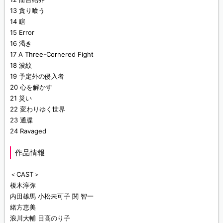
13 貪り喰う
14 瞎
15 Error
16 渇き
17 A Three-Cornered Fight
18 波紋
19 予定外の侵入者
20 心を解かす
21 災い
22 変わりゆく世界
23 通牒
24 Ravaged
作品情報
＜CAST＞
榎木淳弥
内田雄馬 小松未可子 関 智一
緒方恵美
浪川大輔 日髙のり子