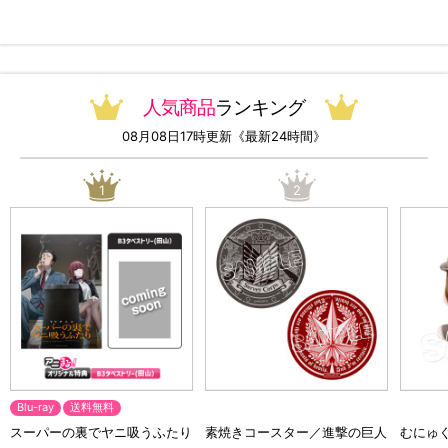
っ！オリジナル特典付き・送料
料）
無料）
人気商品
ランキング
08月08日17時更新《最新24時間》
1
2
Blu-ray
送料無料
スーパーの裏でヤニ吸うふたり
素焼きコースター／進撃の巨人
むにゅ