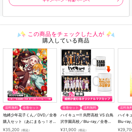
この商品をチェックした人が
購入している商品
送料無料
全巻セット
全巻セット
送料無料
送料無
地縛少年花子くん／DVD／全巻
ハイキュー!! 烏野高校 VS 白鳥
ハイキュー
購入セット（あにまるっ！オリ
沢学園高校／Blu-ray／全巻セ
Blu-ra
ジナル特典付き・送料無料）
ット（初回生産限定・アニまる
ト（初
¥35,200
¥31,900
¥29,70
（税込）
（税込）