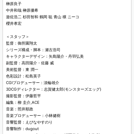
榊󠄀原良子
中井和哉 榊󠄀原優希
遊佐浩二 杉田智和 鶴岡 聡 青山 穣 ニーコ
櫻井孝宏
＜スタッフ＞
監督：御所園翔太
シリーズ構成・脚本：瀬古浩司
キャラクターデザイン：矢島陽介・丹羽弘美
副監督：高田陽介・佐藤 威
美術監督：東 潤一
色彩設計：松島英子
CGIプロデューサー：淡輪雄介
3DCGディレクター：志賀健太郎(モンスターズエッグ)
撮影監督：伊藤哲平
編集：柳 圭介,ACE
音楽：照井順政
音楽プロデューサー：小林健樹
音響監督：えびなやすのり
音響制作：dugout