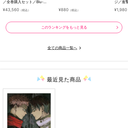
／全巻購入セット／Blu-
ジ／進
ray（アニまるっ！オリジナル
ラクタ
¥43,560
¥880
¥1,980
（税込）
（税込）
特典付き・送料無料）
このランキングをもっと見る
全ての商品一覧へ
最近見た
商品