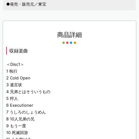
●発売・販売元／東宝
商品詳細
収録楽曲
＜Disc1＞
1 執行
2 Cold Open
3 遺言状
4 兄弟とはそういうもの
5 狩人
6 Executioner
7 うしろのしょうめん
8 10人兄弟の兄
9 もう一度
10 死滅回游