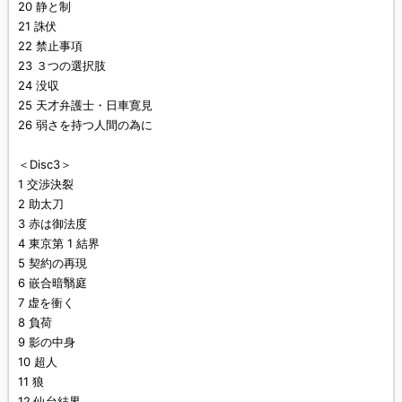
20 静と制
21 誅伏
22 禁止事項
23 ３つの選択肢
24 没収
25 天才弁護士・日車寛見
26 弱さを持つ人間の為に
＜Disc3＞
1 交渉決裂
2 助太刀
3 赤は御法度
4 東京第 1 結界
5 契約の再現
6 嵌合暗翳庭
7 虚を衝く
8 負荷
9 影の中身
10 超人
11 狼
12 仙台結界