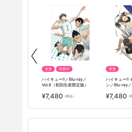
単巻
特典付
単巻
! セカンドシーズ
ハイキュー!!／Blu-ray／
ハイキュー!!
ay／vol.5（初回生産
Vol.8（初回生産限定版）
ン／Blu-ray
限定版）
¥7,480
¥7,480
（税込）
（税込）
（