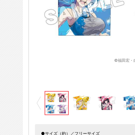
※画像はイメージです
でして」製作委員会
©福田宏・
●サイズ（約）／フリーサイズ