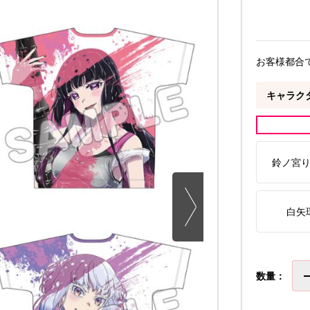
お客様都合
キャラク
鈴ノ宮
白矢
数量：