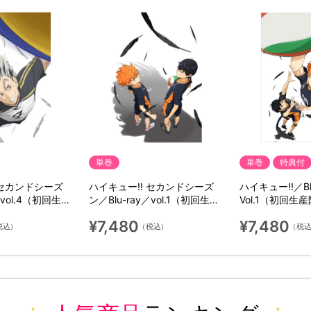
単巻
単巻
特典付
 セカンドシーズ
ハイキュー!! セカンドシーズ
ハイキュー!!／Bl
／vol.4（初回生産
ン／Blu-ray／vol.1（初回生産
Vol.1（初回生
限定版）
¥7,480
¥7,480
税込）
（税込）
（税