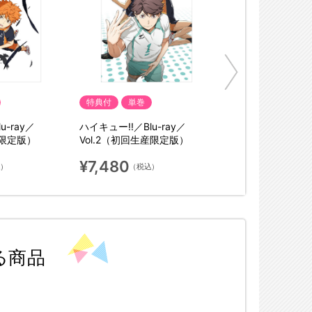
特典付
単巻
u-ray／
ハイキュー!!／Blu-ray／
産限定版）
Vol.2（初回生産限定版）
¥7,480
込）
（税込）
る商品