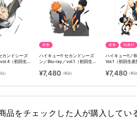
単巻
単巻
特典付
 セカンドシーズ
ハイキュー!! セカンドシーズ
ハイキュー!!／Bl
／vol.4（初回生産
ン／Blu-ray／vol.1（初回生産
Vol.1（初回生
限定版）
¥7,480
¥7,480
税込）
（税込）
（税
商品をチェックした人が購入してい