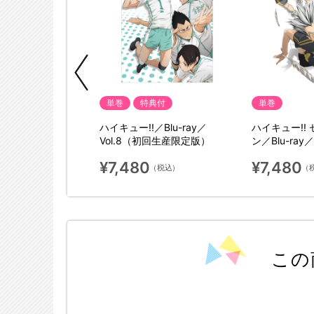
単巻
特典付
単巻
! セカンドシーズ
ハイキュー!!／Blu-ray／
ハイキュー!!
ay／vol.5（初回生産
Vol.8（初回生産限定版）
ン／Blu-ray
限定版）
¥7,480
¥7,480
（税込）
（税込）
（
この