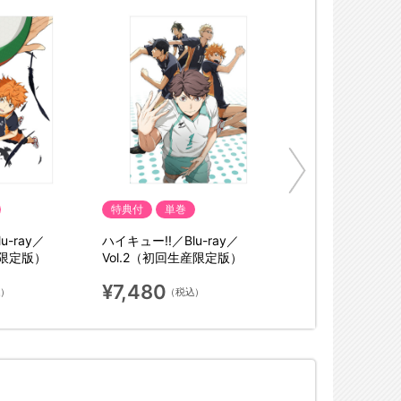
特典付
単巻
u-ray／
ハイキュー!!／Blu-ray／
産限定版）
Vol.2（初回生産限定版）
¥7,480
込）
（税込）