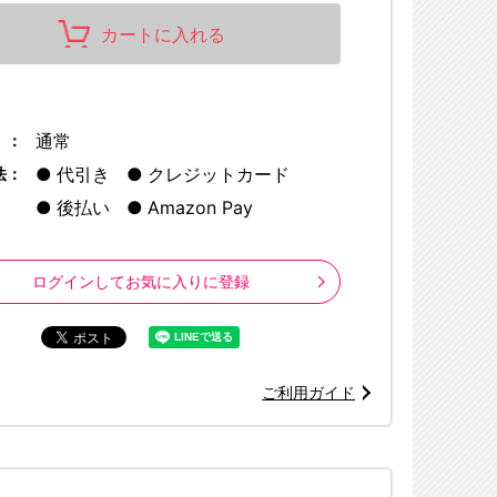
カートに入れる
通常
 ：
代引き
クレジットカード
法：
※画像はイメージ
後払い
Amazon Pay
©福田宏・白泉社／「ロックは淑女の嗜みでして」製作委
ログインしてお気に入りに登録
ご利用ガイド