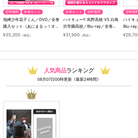
送料無料
全巻セット
全巻セット
送料無料
送料無
地縛少年花子くん／DVD／全巻
ハイキュー!! 烏野高校 VS 白鳥
ハイキュー
購入セット（あにまるっ！オリ
沢学園高校／Blu-ray／全巻セ
Blu-ra
ジナル特典付き・送料無料）
ット（初回生産限定・アニまる
ト（初
¥35,200
¥31,900
¥29,70
（税込）
（税込）
っ！オリジナル特典付き・送料
料）
無料）
人気商品
ランキング
08月07日00時更新《最新24時間》
1