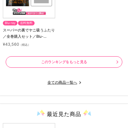
Blu-ray
送料無料
スーパーの裏でヤニ吸うふたり
／全巻購入セット／Blu-
ray（アニまるっ！オリジナル
¥43,560
（税込）
特典付き・送料無料）
このランキングをもっと見る
全ての商品一覧へ
最近見た
商品