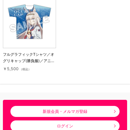
フルグラフィックTシャツ／オ
グリキャップ(勝負服)／アニメ
『ウマ娘 シンデレラグレイ』
￥5,500
（税込）
新規会員・メルマガ登録
ログイン