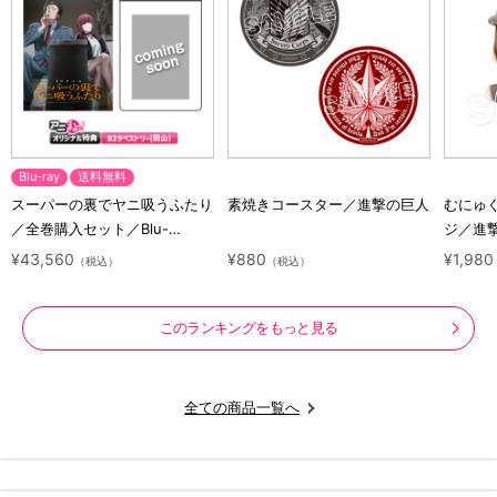
Blu-ray
送料無料
スーパーの裏でヤニ吸うふたり
素焼きコースター／進撃の巨人
むにゅ
／全巻購入セット／Blu-
ジ／進
ray（アニまるっ！オリジナル
ラクタ
¥43,560
¥880
¥1,980
（税込）
（税込）
特典付き・送料無料）
このランキングをもっと見る
全ての商品一覧へ