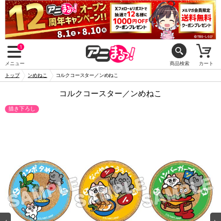
1
メニュー
商品検索
カート
トップ
ンめねこ
コルクコースター／ンめねこ
コルクコースター／ンめねこ
描き下ろし