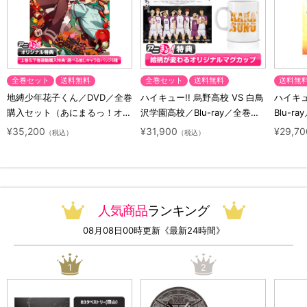
全巻セット
送料無料
全巻セット
送料無料
送料無
地縛少年花子くん／DVD／全巻
ハイキュー!! 烏野高校 VS 白鳥
ハイキュー
購入セット（あにまるっ！オリ
沢学園高校／Blu-ray／全巻セ
Blu-ra
ジナル特典付き・送料無料）
ット（初回生産限定・アニまる
ト（初
¥35,200
¥31,900
¥29,70
（税込）
（税込）
っ！オリジナル特典付き・送料
料）
無料）
人気商品
ランキング
08月08日00時更新《最新24時間》
1
2