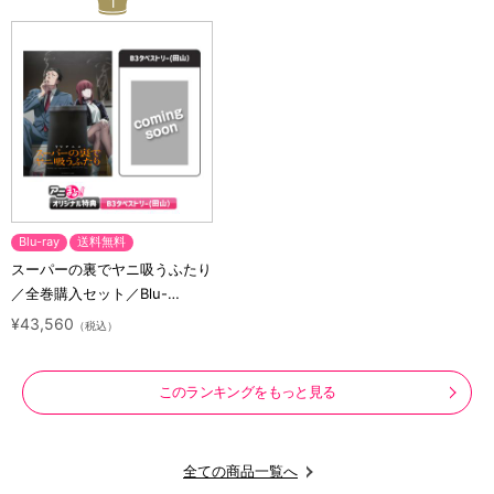
1
Blu-ray
送料無料
スーパーの裏でヤニ吸うふたり
／全巻購入セット／Blu-
ray（アニまるっ！オリジナル
¥43,560
（税込）
特典付き・送料無料）
このランキングをもっと見る
全ての商品一覧へ