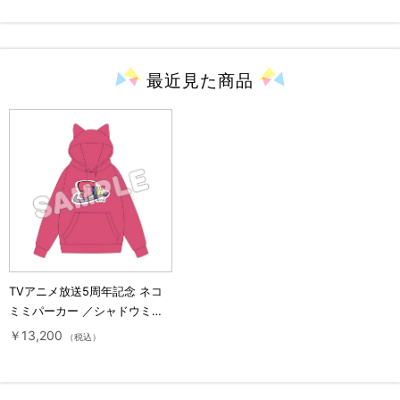
最近見た
商品
TVアニメ放送5周年記念 ネコ
ミミパーカー ／シャドウミス
トレス優子モデル／まちカドま
￥13,200
（税込）
ぞく2丁目 5周年