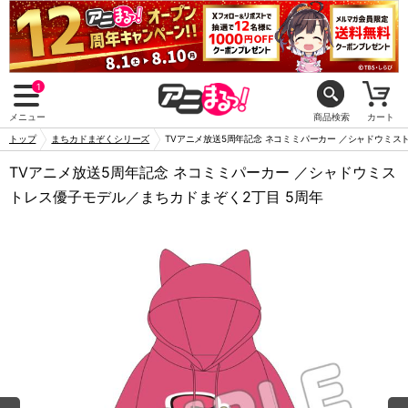
1
メニュー
商品検索
カート
トップ
まちカドまぞくシリーズ
TVアニメ放送5周年記念 ネコミミパーカー ／シャドウミス
TVアニメ放送5周年記念 ネコミミパーカー ／シャドウミス
トレス優子モデル／まちカドまぞく2丁目 5周年