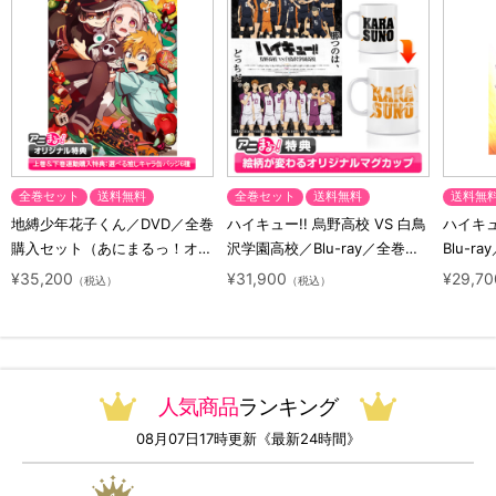
全巻セット
送料無料
全巻セット
送料無料
送料無
地縛少年花子くん／DVD／全巻
ハイキュー!! 烏野高校 VS 白鳥
ハイキュー
購入セット（あにまるっ！オリ
沢学園高校／Blu-ray／全巻セ
Blu-ra
ジナル特典付き・送料無料）
ット（初回生産限定・アニまる
ト（初
¥35,200
¥31,900
¥29,70
（税込）
（税込）
っ！オリジナル特典付き・送料
料）
無料）
人気商品
ランキング
08月07日17時更新《最新24時間》