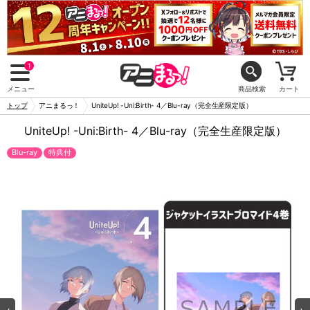
1
メニュー
商品検索
カート
トップ
アニまるっ！
UniteUp! -Uni:Birth- 4／Blu-ray（完全生産限定版）
UniteUp! -Uni:Birth- 4／Blu-ray（完全生産限定版）
Blu-ray
特典付