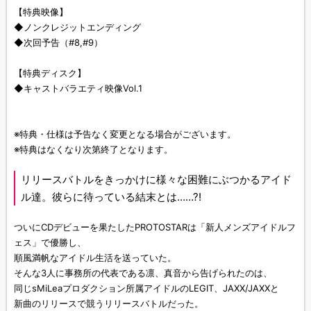
【特典映像】
◆ノンクレジットエンディング
◆次回予告（#8,#9）
【特典ディスク】
◆キャストバラエティ映像Vol.1
※特典・仕様は予告なく変更となる場合がございます。
※特典はなくなり次第終了となります。
リリースバトルをきっかけに様々な困難にぶつかるアイド
ル達。彼らに待っている結末とは……?!
ついにCDデビューを果たしたPROTOSTARは「新人メンズアイドルフ
ェス」で優勝し、
順風満帆なアイドル生活を送っていた。
そんな3人に事務所の代表である凛、真音から告げられたのは、
同じsMiLeaプロダクション所属アイドルのLEGIT、JAXX/JAXXと
新曲のリリースで競うリリースバトルだった。