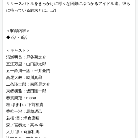
リリースバトルをきっかけに様々な困難にぶつかるアイドル達。彼ら
に待っている結末とは……?!
＜収録内容＞
◆7話・8話
＜キャスト＞
清瀬明良：戸谷菊之介
直江万里：山口諒太郎
五十鈴川千紘：平井亜門
高尾大毅：助川真蔵
二条瑛士郎：森蔭晨之介
東郷楓雅：坂田隆一郎
春賀楽翔：masa
桂 ほまれ：下前祐貴
香椎一澄：馬越琢己
若桜 潤：坪倉康晴
森ノ宮奏太：高本 学
大月 凛：斉藤壮馬