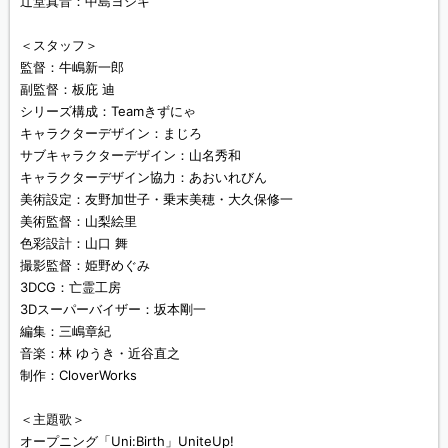
辻堂真音：中島ヨシキ
＜スタッフ＞
監督：牛嶋新一郎
副監督：板庇 迪
シリーズ構成：Teamきずにゃ
キャラクターデザイン：まじろ
サブキャラクターデザイン：山名秀和
キャラクターデザイン協力：あおいれびん
美術設定：友野加世子・乗末美穂・大久保修一
美術監督：山梨絵里
色彩設計：山口 舞
撮影監督：姫野めぐみ
3DCG：亡霊工房
3Dスーパーバイザー：坂本剛一
編集：三嶋章紀
音楽：林 ゆうき・近谷直之
制作：CloverWorks
＜主題歌＞
オープニング「Uni:Birth」UniteUp!