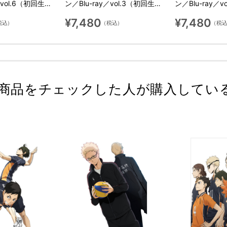
／vol.6（初回生産
ン／Blu-ray／vol.3（初回生産
ン／Blu-ray／
限定版）
限定版）
¥7,480
¥7,480
税込）
（税込）
（税
商品をチェックした人が購入してい