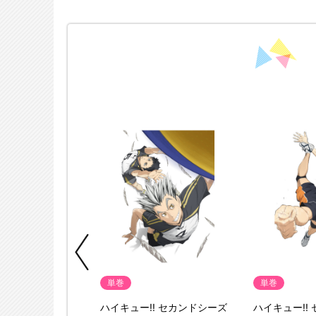
典付
単巻
単巻
／Blu-ray／
ハイキュー!! セカンドシーズ
ハイキュー!!