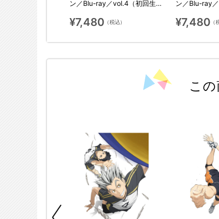
初回生産限定版）
ン／Blu-ray／vol.4（初回生産
ン／Blu-ray
限定版）
限定版）
¥7,480
¥7,480
（税込）
（税込）
（
この