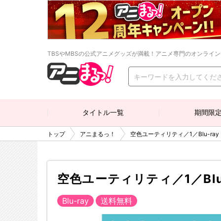
TBSやMBSの公式アニメグッズが満載！アニメ専門のオンライ
タイトル一覧
期間限
トップ
アニまるっ！
空色ユーティリティ／1／Blu-ra
空色ユーティリティ／1／Blu
Blu-ray
送料無料