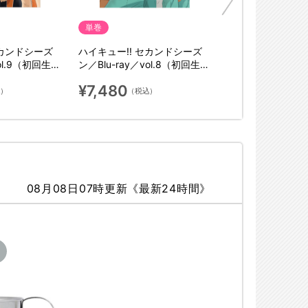
単巻
セカンドシーズ
ハイキュー!! セカンドシーズ
vol.9（初回生産
ン／Blu-ray／vol.8（初回生産
限定版）
¥7,480
込）
（税込）
08月08日07時更新《最新24時間》