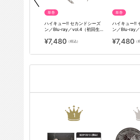
典付
単巻
単巻
／Blu-ray／
ハイキュー!! セカンドシーズ
ハイキュー!!
初回生産限定版）
ン／Blu-ray／vol.4（初回生産
ン／Blu-ray
限定版）
限定版）
¥7,480
¥7,480
（税込）
（税込）
（
1