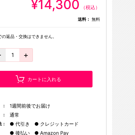
¥14,300
（税込）
送料：
無料
での返品・交換はできません。
カートに入れる
1週間前後でお届け
 ：
通常
 ：
代引き
クレジットカード
法：
後払い
Amazon Pay