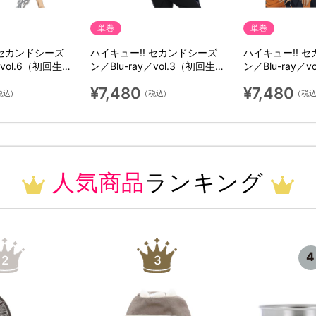
単巻
単巻
 セカンドシーズ
ハイキュー!! セカンドシーズ
ハイキュー!! 
／vol.6（初回生産
ン／Blu-ray／vol.3（初回生産
ン／Blu-ray／
限定版）
限定版）
¥7,480
¥7,480
税込）
（税込）
（税
人気商品
ランキング
4
2
3