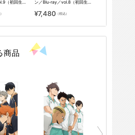
vol.9（初回生産
ン／Blu-ray／vol.8（初回生産
限定版）
¥7,480
込）
（税込）
る商品