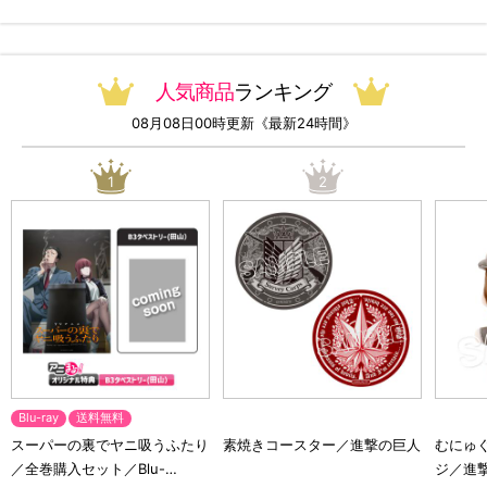
無料）
人気商品
ランキング
08月08日00時更新《最新24時間》
1
2
Blu-ray
送料無料
スーパーの裏でヤニ吸うふたり
素焼きコースター／進撃の巨人
むにゅ
／全巻購入セット／Blu-
ジ／進