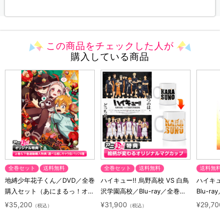
この商品をチェックした人が
購入している商品
全巻セット
送料無料
全巻セット
送料無料
送料無
地縛少年花子くん／DVD／全巻
ハイキュー!! 烏野高校 VS 白鳥
ハイキュー
購入セット（あにまるっ！オリ
沢学園高校／Blu-ray／全巻セ
Blu-ra
ジナル特典付き・送料無料）
ット（初回生産限定・アニまる
ト（初
¥35,200
¥31,900
¥29,70
（税込）
（税込）
っ！オリジナル特典付き・送料
料）