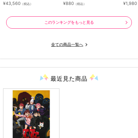
ray（アニまるっ！オリジナル
ラクタ
¥43,560
¥880
¥1,980
（税込）
（税込）
特典付き・送料無料）
このランキングをもっと見る
全ての商品一覧へ
最近見た
商品