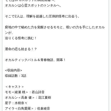
オカルンは心霊スポットのトンネルへ。
そこで2人は、理解を超越した圧倒的怪奇に出会う。
窮地の中で秘めた力を覚醒させるモモと、呪いの力を手にしたオカル
ンが、
迫りくる怪奇に挑む！
運命の恋も始まる！？
オカルティックバトル＆青春物語、開幕！
<収録内容>
収録話数：3話
＜キャスト＞
モモ＜綾瀬 桃＞：若山詩音
オカルン＜高倉 健＞：花江夏樹
星子：水樹奈々
アイラ＜白鳥愛羅＞：佐倉綾音