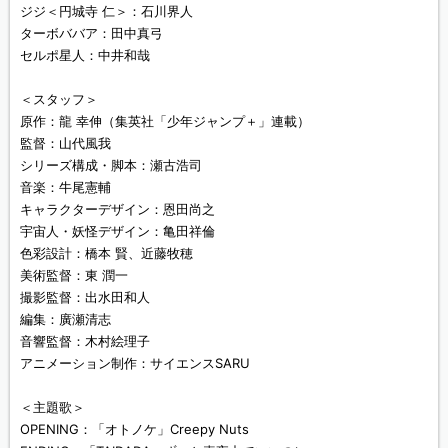
ジジ＜円城寺 仁＞：石川界人
ターボババア：田中真弓
セルポ星人：中井和哉
＜スタッフ＞
原作：龍 幸伸（集英社「少年ジャンプ＋」連載）
監督：山代風我
シリーズ構成・脚本：瀬古浩司
音楽：牛尾憲輔
キャラクターデザイン：恩田尚之
宇宙人・妖怪デザイン：亀田祥倫
色彩設計：橋本 賢、近藤牧穂
美術監督：東 潤一
撮影監督：出水田和人
編集：廣瀬清志
音響監督：木村絵理子
アニメーション制作：サイエンスSARU
＜主題歌＞
OPENING：「オトノケ」Creepy Nuts