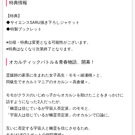
特典情報
【特典】
◆サイエンスSARU描き下ろしジャケット
◆特製ブックレット
※仕様・特典は変更となる可能性がございます。
※特典はなくなり次第終了となります。
オカルティックバトル＆青春物語、開幕！
霊媒師の家系に生まれた女子高生・モモ＜綾瀬桃＞と、
同級生でオカルトマニアのオカルン＜高倉健＞。
モモがクラスのいじめっ子からオカルンを助けたことをきっかけに
話すようになった2人だったが、
「幽霊は信じているが宇宙人否定派」のモモと、
「宇宙人は信じているが幽霊否定派」のオカルンで口論に。
互いに否定する宇宙人と幽霊を信じさせるため、
モモはUFOスポットの病院廃墟へ、