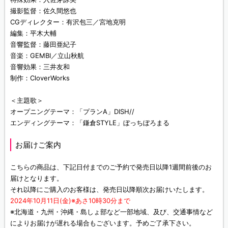
撮影監督：佐久間悠也
CGディレクター：有沢包三／宮地克明
編集：平木大輔
音響監督：藤田亜紀子
音楽：GEMBI／立山秋航
音響効果：三井友和
制作：CloverWorks
＜主題歌＞
オープニングテーマ：「プランA」DISH//
エンディングテーマ：「鎌倉STYLE」ぼっちぼろまる
お届けご案内
こちらの商品は、下記日付までのご予約で発売日以降1週間前後のお
届けとなります。
それ以降にご購入のお客様は、発売日以降順次お届けいたします。
2024年10月11日(金)※あさ10時30分まで
※北海道・九州・沖縄・島しょ部など一部地域、及び、交通事情など
によりお届けが遅れる場合もございます。予めご了承下さい。