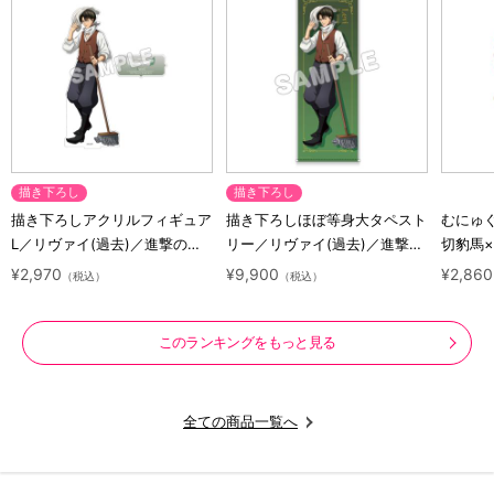
描き下ろし
描き下ろし
描き下ろしアクリルフィギュア
描き下ろしほぼ等身大タペスト
むにゅ
L／リヴァイ(過去)／進撃の巨
リー／リヴァイ(過去)／進撃の
切豹馬
人 10 Years Journey
巨人 10 Years Journey
ロック
¥2,970
¥9,900
¥2,860
（税込）
（税込）
ズ
このランキングをもっと見る
全ての商品一覧へ