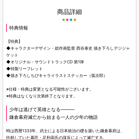
商品詳細
特典情報
【特典】
◆キャラクターデザイン・総作画監督 西谷泰史 描き下ろしデジジャ
ケット
◆オリジナル・サウンドトラックCD 第1弾
◆特製リーフレット
◆描き下ろしちびキャライラストステッカー（弧次郎）
※仕様・特典は変更となる可能性がございます。
※特典はなくなり次第終了となります。
少年は逃げて英雄となる―――
鎌倉幕府滅亡から始まる一人の少年の物語
時は西暦1333年、武士による日本統治の礎を築いた鎌倉幕府は、
信頼していた幕臣・足利高氏の謀反によって滅亡する。