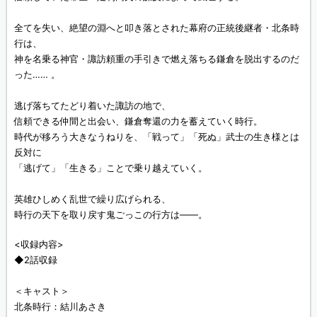
全てを失い、絶望の淵へと叩き落とされた幕府の正統後継者・北条時
行は、
神を名乗る神官・諏訪頼重の手引きで燃え落ちる鎌倉を脱出するのだ
った…… 。
逃げ落ちてたどり着いた諏訪の地で、
信頼できる仲間と出会い、鎌倉奪還の力を蓄えていく時行。
時代が移ろう大きなうねりを、「戦って」「死ぬ」武士の生き様とは
反対に
「逃げて」「生きる」ことで乗り越えていく。
英雄ひしめく乱世で繰り広げられる、
時行の天下を取り戻す鬼ごっこの行方は――。
<収録内容>
◆2話収録
＜キャスト＞
北条時行：結川あさき