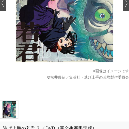
※画像はイメージです
©松井優征／集英社・逃げ上手の若君製作委員会
逃げ上手の若君 3 ／DVD（完全生産限定版）