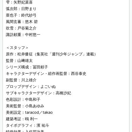
雫：矢野妃菜喜
弧次郎：日野まり
亜也子：鈴代紗弓
風間玄蕃：悠木 碧
吹雪：戸谷菊之介
諏訪頼重：中村悠一
＜スタッフ＞
原作：松井優征（集英社「週刊少年ジャンプ」連載）
監督：山﨑雄太
シリーズ構成：冨田頼子
キャラクターデザイン・総作画監督：西谷泰史
副監督：川上雄介
プロップデザイン：よごいぬ
サブキャラクターデザイン：高橋沙妃
色彩設計：中島和子
美術監督：小島あゆみ
美術設定：taracod／takao
建築考証：鴎 利一
タイポグラフィ：濱 祐斗
特殊効果：入佐芽詠美