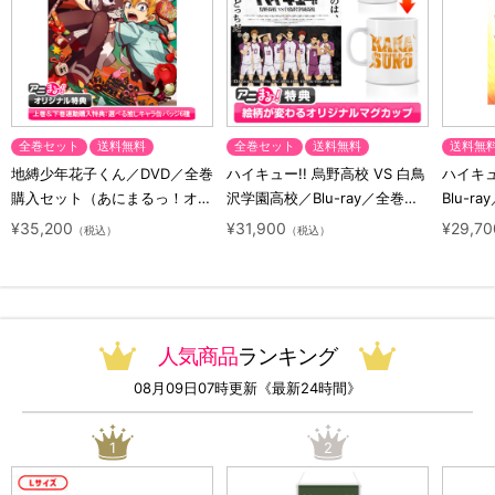
全巻セット
送料無料
全巻セット
送料無料
送料無
地縛少年花子くん／DVD／全巻
ハイキュー!! 烏野高校 VS 白鳥
ハイキュー
購入セット（あにまるっ！オリ
沢学園高校／Blu-ray／全巻セ
Blu-ra
ジナル特典付き・送料無料）
ット（初回生産限定・アニまる
ト（初
¥35,200
¥31,900
¥29,70
（税込）
（税込）
っ！オリジナル特典付き・送料
料）
無料）
人気商品
ランキング
08月09日07時更新《最新24時間》
1
2