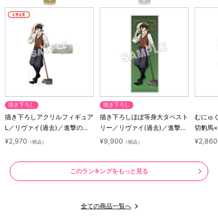
描き下ろし
描き下ろし
描き下ろしアクリルフィギュア
描き下ろしほぼ等身大タペスト
むにゅ
L／リヴァイ(過去)／進撃の巨
リー／リヴァイ(過去)／進撃の
切豹馬
人 10 Years Journey
巨人 10 Years Journey
ロック
¥2,970
¥9,900
¥2,860
（税込）
（税込）
ズ
このランキングをもっと見る
全ての商品一覧へ