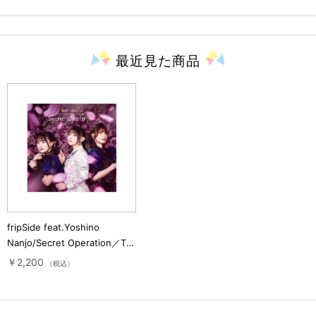
最近見た
商品
fripSide feat.Yoshino
Nanjo/Secret Operation／TV
アニメ「夜桜さんちの大作戦」
￥2,200
（税込）
第2クールオープニングテーマ
／CD（初回限定盤）