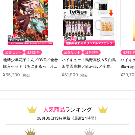
全巻セット
送料無料
全巻セット
送料無料
送料無
地縛少年花子くん／DVD／全巻
ハイキュー!! 烏野高校 VS 白鳥
ハイキュー
購入セット（あにまるっ！オリ
沢学園高校／Blu-ray／全巻セ
Blu-ra
ジナル特典付き・送料無料）
ット（初回生産限定・アニまる
ト（初
¥35,200
¥31,900
¥29,70
（税込）
（税込）
っ！オリジナル特典付き・送料
料）
無料）
人気商品
ランキング
08月09日13時更新《最新24時間》
1
2