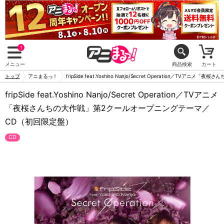
1
メニュー
商品検索
カート
トップ
アニまるっ！
fripSide feat.Yoshino Nanjo/Secret Operation／
fripSide feat.Yoshino Nanjo/Secret Operation／TVアニメ
「夜桜さんちの大作戦」第2クールオープニングテーマ／
CD（初回限定盤）
CD