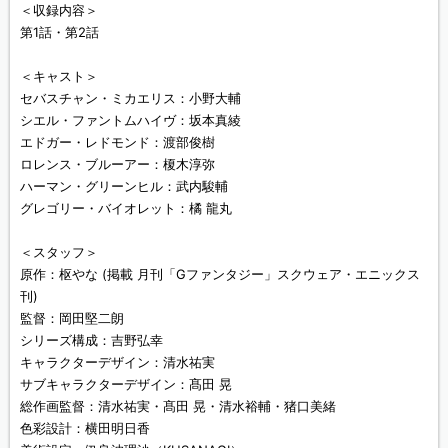
＜収録内容＞
第1話・第2話
＜キャスト＞
セバスチャン・ミカエリス：小野大輔
シエル・ファントムハイヴ：坂本真綾
エドガー・レドモンド：渡部俊樹
ロレンス・ブルーアー：榎木淳弥
ハーマン・グリーンヒル：武内駿輔
グレゴリー・バイオレット：橘 龍丸
＜スタッフ＞
原作：枢やな (掲載 月刊「Gファンタジー」スクウェア・エニックス
刊)
監督：岡田堅二朗
シリーズ構成：吉野弘幸
キャラクターデザイン：清水祐実
サブキャラクターデザイン：髙田 晃
総作画監督：清水祐実・髙田 晃・清水裕輔・猪口美緒
色彩設計：横田明日香