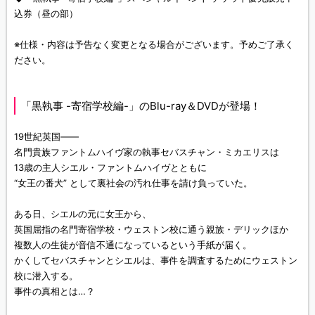
込券（昼の部）
※仕様・内容は予告なく変更となる場合がございます。予めご了承く
ださい。
「黒執事 -寄宿学校編-」のBlu-ray＆DVDが登場！
19世紀英国――
名門貴族ファントムハイヴ家の執事セバスチャン・ミカエリスは
13歳の主人シエル・ファントムハイヴとともに
“女王の番犬” として裏社会の汚れ仕事を請け負っていた。
ある日、シエルの元に女王から、
英国屈指の名門寄宿学校・ウェストン校に通う親族・デリックほか
複数人の生徒が音信不通になっているという手紙が届く。
かくしてセバスチャンとシエルは、事件を調査するためにウェストン
校に潜入する。
事件の真相とは…？