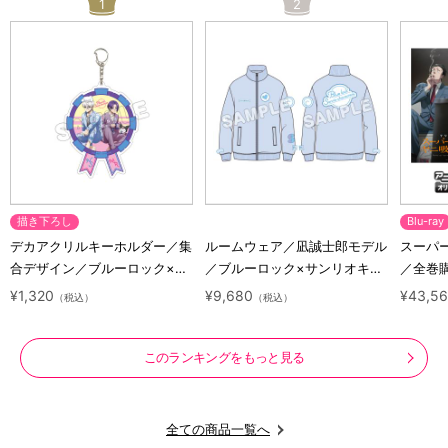
1
2
描き下ろし
Blu-ray
デカアクリルキーホルダー／集
ルームウェア／凪誠士郎モデル
スーパ
合デザイン／ブルーロック×サ
／ブルーロック×サンリオキャ
／全巻購
ンリオキャラクターズ
ラクターズ
ray（
¥1,320
¥9,680
¥43,5
（税込）
（税込）
特典付
このランキングをもっと見る
全ての商品一覧へ