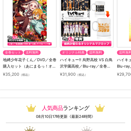
全巻セット
送料無料
オリジナル特典
送料無料
送料無
地縛少年花子くん／DVD／全巻
ハイキュー!! 烏野高校 VS 白鳥
ハイキュー
購入セット（あにまるっ！オリ
沢学園高校／Blu-ray／全巻セ
Blu-ra
ジナル特典付き・送料無料）
ット（初回生産限定・アニまる
ト（初
¥35,200
¥31,900
¥29,70
（税込）
（税込）
っ！オリジナル特典付き・送料
料）
無料）
人気商品
ランキング
08月10日17時更新《最新24時間》