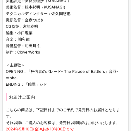
美術設定：伊良波理沙（KUSANAGI）
美術監督：根本邦明（KUSANAGI）
テクニカルディレクター：佐久間悠也
撮影監督：金森つばさ
CG監督：宮地克明
編集：小口理菜
音楽：川﨑 龍
音響監督：明田川 仁
制作：CloverWorks
＜主題歌＞
OPENING：「狂信者のパレード- The Parade of Battlers」音羽-
otoha-
ENDING：「贖罪」シド
お届けご案内
こちらの商品は、下記日付までのご予約で発売日のお届けとなりま
す。
それ以降にご購入のお客様は、発売日以降順次お届けいたします。
2024年5月10日(金)※あさ10時30分まで