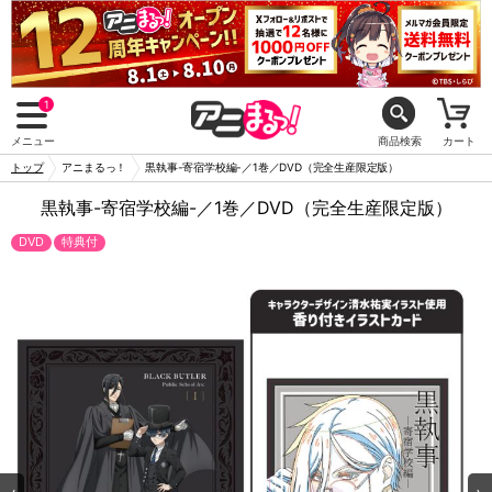
1
メニュー
商品検索
カート
トップ
アニまるっ！
黒執事-寄宿学校編-／1巻／DVD（完全生産限定版）
黒執事-寄宿学校編-／1巻／DVD（完全生産限定版）
DVD
特典付