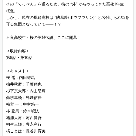
その「てっぺん」を獲るため、街の “外” からやってきた高校1年生・
桜遥。
しかし、現在の風鈴高校は “防風鈴(ボウフウリン)” と名付けられ街を
守る集団となっていて――！？
不良高校生・桜の英雄伝説、ここに開幕！
＜収録内容＞
第9話・第10話
＜キャスト＞
桜 遥：内田雄馬
楡井秋彦：千葉翔也
杉下京太郎：内山昂輝
蘇枋隼飛：島﨑信長
梅宮 一：中村悠一
柊 登馬：鈴木崚汰
柘浦大河：河西健吾
桐生三輝：豊永利行
橘ことは：長谷川育美