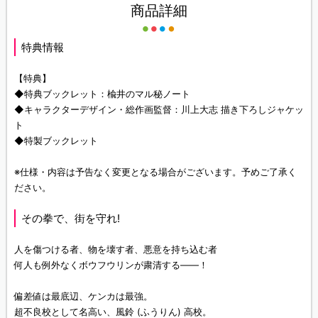
商品詳細
特典情報
【特典】
◆特典ブックレット：楡井のマル秘ノート
◆キャラクターデザイン・総作画監督：川上大志 描き下ろしジャケッ
ト
◆特製ブックレット
※仕様・内容は予告なく変更となる場合がございます。予めご了承く
ださい。
その拳で、街を守れ!
人を傷つける者、物を壊す者、悪意を持ち込む者
何人も例外なくボウフウリンが粛清する――！
偏差値は最底辺、ケンカは最強。
超不良校として名高い、風鈴 (ふうりん) 高校。