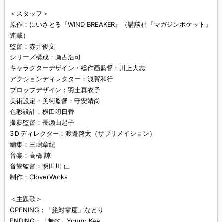
＜スタッフ＞
原作：にいさとる『WIND BREAKER』（講談社『マガジンポケット』
連載）
監督：赤井俊文
シリーズ構成：瀬古浩司
キャラクターデザイン・総作画監督：川上大志
アクションディレクター：浅賀和行
プロップデザイン：羽土真衣子
美術設定・美術監督：守安靖尚
色彩設計：横田明日香
撮影監督：長瀬由起子
3Ｄディレクター：渡邉啓太（サブリメイション）
編集：三嶋章紀
音楽：高橋 諒
音響監督：明田川 仁
制作：CloverWorks
＜主題歌＞
OPENING：「絶対零度」なとり
ENDING：「無敵」Young Kee