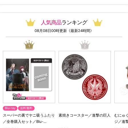
無料）
人気商品
ランキング
08月08日00時更新《最新24時間》
1
2
Blu-ray
送料無料
スーパーの裏でヤニ吸うふたり
素焼きコースター／進撃の巨人
むにゅ
／全巻購入セット／Blu-
ジ／進
ray（アニまるっ！オリジナル
ラクタ