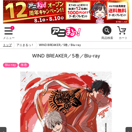
1
メニュー
商品検索
カート
トップ
アニまるっ！
WIND BREAKER／5巻／Blu-ray
WIND BREAKER／5巻／Blu-ray
Blu-ray
単巻