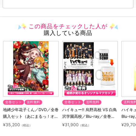
この商品をチェックした人が
購入している商品
全巻セット
送料無料
全巻セット
送料無料
送料無
地縛少年花子くん／DVD／全巻
ハイキュー!! 烏野高校 VS 白鳥
ハイキュー
購入セット（あにまるっ！オリ
沢学園高校／Blu-ray／全巻セ
Blu-ra
ジナル特典付き・送料無料）
ット（初回生産限定・アニまる
ト（初
¥35,200
¥31,900
¥29,70
（税込）
（税込）
っ！オリジナル特典付き・送料
料）