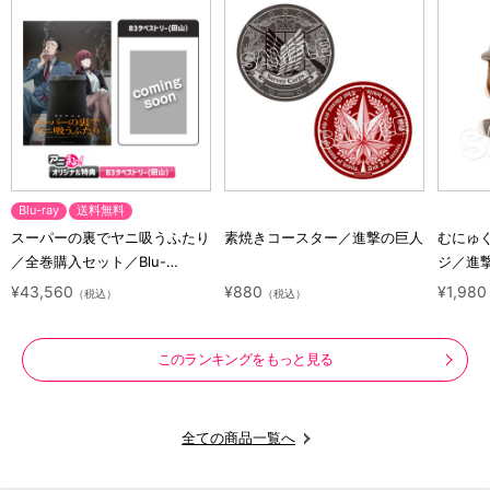
Blu-ray
送料無料
スーパーの裏でヤニ吸うふたり
素焼きコースター／進撃の巨人
むにゅ
／全巻購入セット／Blu-
ジ／進
ray（アニまるっ！オリジナル
ラクタ
¥43,560
¥880
¥1,980
（税込）
（税込）
特典付き・送料無料）
このランキングをもっと見る
全ての商品一覧へ