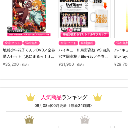
全巻セット
送料無料
全巻セット
送料無料
送料無
地縛少年花子くん／DVD／全巻
ハイキュー!! 烏野高校 VS 白鳥
ハイキュー
購入セット（あにまるっ！オリ
沢学園高校／Blu-ray／全巻セ
Blu-ra
ジナル特典付き・送料無料）
ット（初回生産限定・アニまる
ト（初
¥35,200
¥31,900
¥29,70
（税込）
（税込）
っ！オリジナル特典付き・送料
料）
無料）
人気商品
ランキング
08月08日00時更新《最新24時間》
1
2