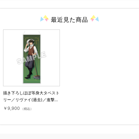
最近見た
商品
描き下ろしほぼ等身大タペスト
リー／リヴァイ(過去)／進撃の
巨人 10 Years Journey
￥9,900
（税込）