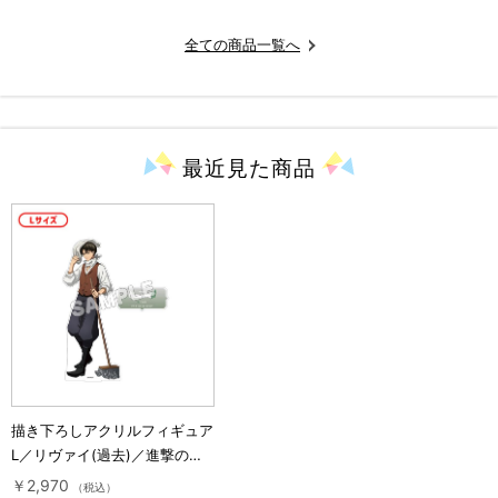
全ての商品一覧へ
最近見た
商品
描き下ろしアクリルフィギュア
L／リヴァイ(過去)／進撃の巨
人 10 Years Journey
￥2,970
（税込）