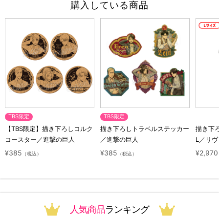
購入している商品
TBS限定
TBS限定
【TBS限定】描き下ろしコルク
描き下ろしトラベルステッカー
描き下
コースター／進撃の巨人
／進撃の巨人
L／リヴ
人 10 Y
¥385
¥385
¥2,970
（税込）
（税込）
人気商品
ランキング