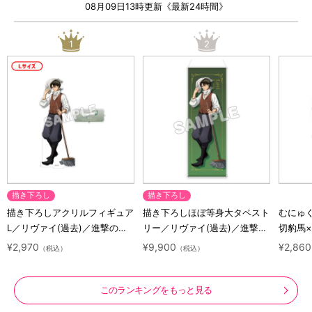
08月09日13時更新《最新24時間》
1
2
描き下ろし
描き下ろし
描き下ろしアクリルフィギュア
描き下ろしほぼ等身大タペスト
むにゅ
L／リヴァイ(過去)／進撃の巨
リー／リヴァイ(過去)／進撃の
切豹馬
人 10 Years Journey
巨人 10 Years Journey
ロック
¥2,970
¥9,900
¥2,860
（税込）
（税込）
ズ
このランキングをもっと見る