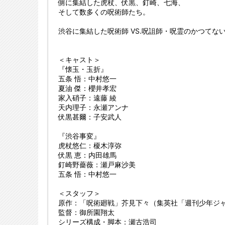
側に集結した虎杖、伏黒、釘崎、七海、
そして数多くの呪術師たち。
渋谷に集結した呪術師 VS.呪詛師・呪霊のかつてな
＜キャスト＞
『懐玉・玉折』
五条 悟：中村悠一
夏油 傑：櫻井孝宏
家入硝子：遠藤 綾
天内理子：永瀬アンナ
伏黒甚爾：子安武人
『渋谷事変』
虎杖悠仁：榎木淳弥
伏黒 恵：内田雄馬
釘崎野薔薇：瀬戸麻沙美
五条 悟：中村悠一
＜スタッフ＞
原作：「呪術廻戦」芥見下々（集英社「週刊少年ジ
監督：御所園翔太
シリーズ構成・脚本：瀬古浩司