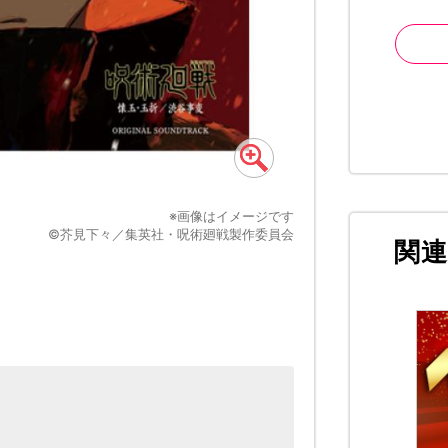
※画像はイメージです
©芥見下々／集英社・呪術廻戦製作委員会
関