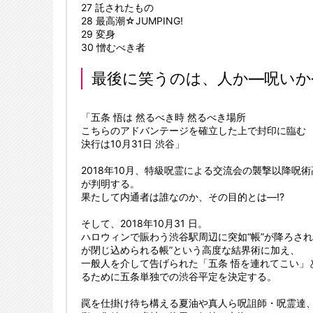
27 託されたもの
28 最高潮☆JUMPING!
29 変身
30 憎むべき者
最後に笑うのは、人か―呪いか
「五条 悟は 然るべき時 然るべき場所
こちらのアドバンテージを確立した上で封印に臨む
決行は10月31日 渋谷」
2018年10月、特級呪霊による交流会の襲撃以降呪
が判明する。
果たして内通者は誰なのか、その目的とは―!?
そして、2018年10月31 日。
ハロウィンで賑わう渋谷駅周辺に突如“帳”が降ろさ
が閉じ込められる帳”という高度な結界術に加え、
一般人を介して告げられた「五条 悟を連れてこい」
るために五条単独での渋谷平定を決定する。
罠を仕掛け待ち構える夏油や真人ら呪詛師・呪霊達、