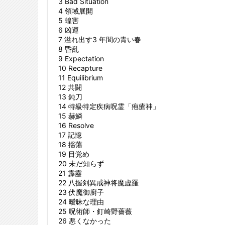
3 Bad Situation
4 領域展開
5 蝗害
6 凶運
7 溢れ出す3 年間の青い春
8 昏乱
9 Expectation
10 Recapture
11 Equilibrium
12 共闘
13 鈍刀
14 特級特定疾病呪霊「疱瘡神」
15 赫鱗
16 Resolve
17 記憶
18 揺蕩
19 目覚め
20 未だ知らず
21 霹靂
22 八握剣異戒神将魔虚羅
23 伏魔御廚子
24 曖昧な理由
25 呪術師・釘崎野薔薇
26 悪くなかった