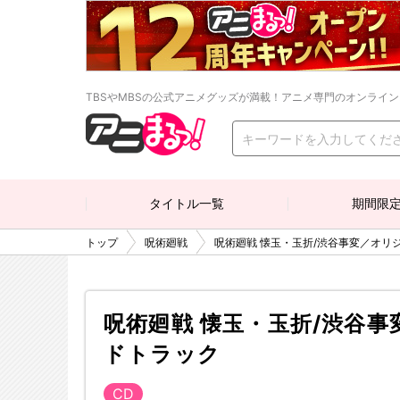
TBSやMBSの公式アニメグッズが満載！アニメ専門のオンライ
タイトル一覧
期間限
トップ
呪術廻戦
呪術廻戦 懐玉・玉折/渋谷事変／オリ
呪術廻戦 懐玉・玉折/渋谷
ドトラック
CD