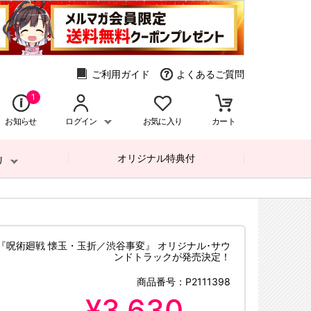
ご利用ガイド
よくあるご質問
1
お知らせ
ログイン
お気に入り
カート
オリジナル特典付
リ
メ『呪術廻戦 懐玉・玉折／渋谷事変』 オリジナル･サウ
ンドトラックが発売決定！
商品番号：
P2111398
¥3,630