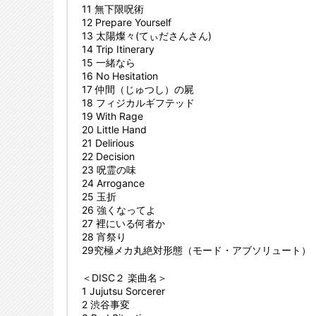
11 無下限呪術
12 Prepare Yourself
13 太陽燦々(てぃださんさん)
14 Trip Itinerary
15 一緒なら
16 No Hesitation
17 仲間（じゅつし）の屍
18 フィジカルギフテッド
19 With Rage
20 Little Hand
21 Delirious
22 Decision
23 呪霊の味
24 Arrogance
25 玉折
26 強くなってよ
27 裡にいる何者か
28 宵祭り
29究極メカ丸絶対形態（モード・アブソリュート）
＜DISC２ 楽曲名＞
1 Jujutsu Sorcerer
2 渋谷事変