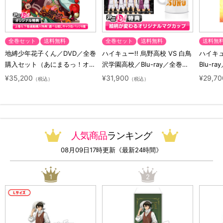
全巻セット
送料無料
全巻セット
送料無料
送料無
地縛少年花子くん／DVD／全巻
ハイキュー!! 烏野高校 VS 白鳥
ハイキュー
購入セット（あにまるっ！オリ
沢学園高校／Blu-ray／全巻セ
Blu-ra
ジナル特典付き・送料無料）
ット（初回生産限定・アニまる
ト（初
¥35,200
¥31,900
¥29,70
（税込）
（税込）
っ！オリジナル特典付き・送料
料）
無料）
人気商品
ランキング
08月09日17時更新《最新24時間》
1
2