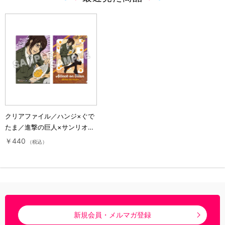
クリアファイル／ハンジ×ぐで
たま／進撃の巨人×サンリオキ
ャラクターズ3
￥440
（税込）
新規会員・メルマガ登録