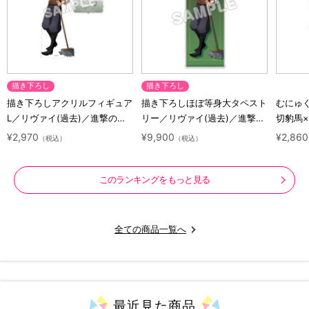
描き下ろし
描き下ろし
描き下ろしアクリルフィギュア
描き下ろしほぼ等身大タペスト
むにゅ
L／リヴァイ(過去)／進撃の巨
リー／リヴァイ(過去)／進撃の
切豹馬
人 10 Years Journey
巨人 10 Years Journey
ロック
¥2,970
¥9,900
¥2,860
（税込）
（税込）
ズ
このランキングをもっと見る
全ての商品一覧へ
最近見た
商品