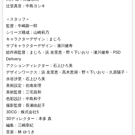
辻堂真音：中島ヨシキ
＜スタッフ＞
監督：牛嶋新一郎
シリーズ構成：山崎莉乃
キャラクターデザイン：まじろ
サブキャラクターデザイン：瀬川健寿
総作画監督：まじろ・浜 友里恵・野々下いおり・瀬川健寿・PSD
Delivery
アクションディレクター：石上ひろ美
デザインワークス：浜 友里恵・髙木恵湖・野々下いおり・久原陽子・
水谷汐里・石上ひろ美
美術設定：佐南友理
美術監督：三宅昌和
色彩設計：中島和子
撮影監督：長瀬由起子
3DCG：株式会社5
3Dディレクター：本多 真
編集：三嶋章紀
音楽：林 ゆうき