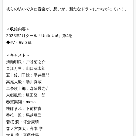
彼らの紡いできた音楽が、想いが、新たなドラマにつながっていく。
＜収録内容＞
2023年1月クール「UniteUp!」第4巻
◆#7・#8収録
＜キャスト＞
清瀬明良：戸谷菊之介
直江万里：山口諒太郎
五十鈴川千紘：平井亜門
高尾大毅：助川真蔵
二条瑛士郎：森蔭晨之介
東郷楓雅：坂田隆一郎
春賀楽翔：masa
桂ほまれ：下前祐貴
香椎一澄：馬越琢己
若桜 潤：坪倉康晴
森ノ宮奏太：高本 学
大月 凛：斉藤壮馬