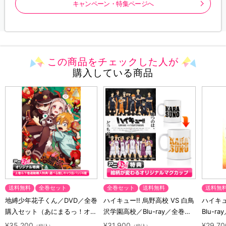
キャンペーン・特集ページへ
この商品をチェックした人が
購入している商品
送料無料
全巻セット
全巻セット
送料無料
送料無
地縛少年花子くん／DVD／全巻
ハイキュー!! 烏野高校 VS 白鳥
ハイキュー
購入セット（あにまるっ！オリ
沢学園高校／Blu-ray／全巻セ
Blu-ra
ジナル特典付き・送料無料）
ット（初回生産限定・アニまる
ト（初
¥35,200
¥31,900
¥29,70
（税込）
（税込）