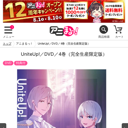
1
メニュー
商品検索
カート
トップ
アニまるっ！
UniteUp!／DVD／4巻（完全生産限定版）
UniteUp!／DVD／4巻（完全生産限定版）
DVD
特典付