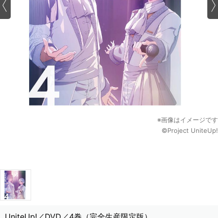
※画像はイメージです
©Project UniteUp!
UniteUp!／DVD／4巻（完全生産限定版）