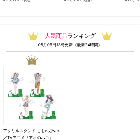
っ！オリジナル特典付き・送料
料）
無料）
人気商品
ランキング
08月06日13時更新《最新24時間》
1
アクリルスタンド こもれびver.
／TVアニメ『アオのハコ』