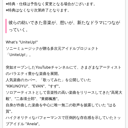
※特典・仕様は予告なく変更となる場合がございます。
※特典はなくなり次第終了となります。
彼らの紡いできた音楽が、想いが、新たなドラマにつなが
っていく。
What's "UniteUp!"
ソニーミュージックが贈る多次元アイドルプロジェクト
「UniteUp!」。
突如オープンしたYouTubeチャンネルにて、さまざまなアーティスト
のバラエティ豊かな楽曲を展開。
人気楽曲のカバー、「歌ってみた」を公開していた
"KIKUNOYU"、"EVAN"、"すず"。
ソロアーティストとして音楽性の高い楽曲をリリースしてきた"高尾大
毅"、"二条瑛士郎"、"東郷楓雅"。
自身が作曲した楽曲を中心に唯一無二の歌声を披露していた "はる
賀"。
ハイクオリティなパフォーマンスで圧倒的な存在感を示していたトッ
プアイドル "Anela"。