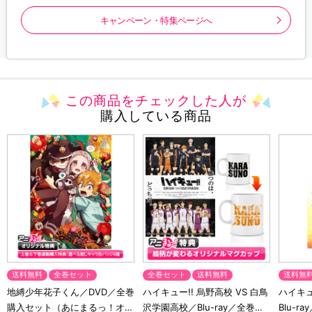
キャンペーン・特集ページへ
この商品をチェックした人が
購入している商品
送料無料
全巻セット
全巻セット
送料無料
送料無
地縛少年花子くん／DVD／全巻
ハイキュー!! 烏野高校 VS 白鳥
ハイキュー
購入セット（あにまるっ！オリ
沢学園高校／Blu-ray／全巻セ
Blu-ra