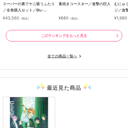
スーパーの裏でヤニ吸うふたり
素焼きコースター／進撃の巨人
むにゅ
／全巻購入セット／Blu-
ジ／進
ray（アニまるっ！オリジナル
ラクタ
¥43,560
¥880
¥1,980
（税込）
（税込）
特典付き・送料無料）
このランキングをもっと見る
全ての商品一覧へ
最近見た
商品