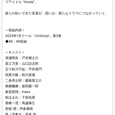
プアイドル "Anela"。
彼らの紡いできた音楽が、想いが、新たなドラマにつながっていく。
＜収録内容＞
2023年1月クール「UniteUp!」第3巻
◆#5・#6収録
＜キャスト＞
清瀬明良：戸谷菊之介
直江万里：山口諒太郎
五十鈴川千紘：平井亜門
高尾大毅：助川真蔵
二条瑛士郎：森蔭晨之介
東郷楓雅：坂田隆一郎
春賀楽翔：masa
桂ほまれ：下前祐貴
香椎一澄：馬越琢己
若桜 潤：坪倉康晴
森ノ宮奏太：高本 学