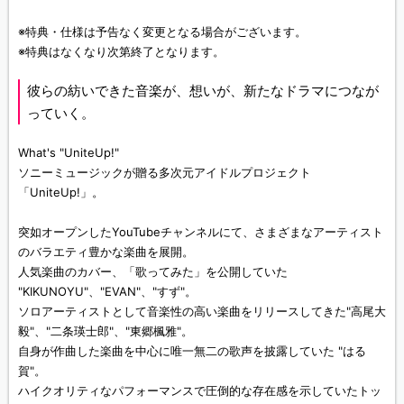
※特典・仕様は予告なく変更となる場合がございます。
※特典はなくなり次第終了となります。
彼らの紡いできた音楽が、想いが、新たなドラマにつなが
っていく。
What's "UniteUp!"
ソニーミュージックが贈る多次元アイドルプロジェクト
「UniteUp!」。
突如オープンしたYouTubeチャンネルにて、さまざまなアーティスト
のバラエティ豊かな楽曲を展開。
人気楽曲のカバー、「歌ってみた」を公開していた
"KIKUNOYU"、"EVAN"、"すず"。
ソロアーティストとして音楽性の高い楽曲をリリースしてきた"高尾大
毅"、"二条瑛士郎"、"東郷楓雅"。
自身が作曲した楽曲を中心に唯一無二の歌声を披露していた "はる
賀"。
ハイクオリティなパフォーマンスで圧倒的な存在感を示していたトッ