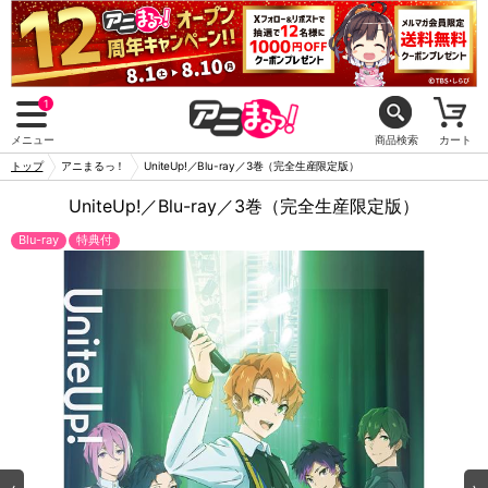
1
メニュー
商品検索
カート
トップ
アニまるっ！
UniteUp!／Blu-ray／3巻（完全生産限定版）
UniteUp!／Blu-ray／3巻（完全生産限定版）
Blu-ray
特典付