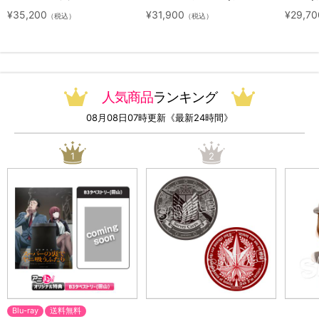
ジナル特典付き・送料無料）
ット（初回生産限定・アニまる
ト（初
¥35,200
¥31,900
¥29,70
（税込）
（税込）
っ！オリジナル特典付き・送料
料）
無料）
人気商品
ランキング
08月08日07時更新《最新24時間》
1
2
Blu-ray
送料無料