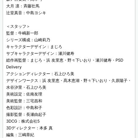
大月 凛：斉藤壮馬
辻堂真音：中島ヨシキ
＜スタッフ＞
監督：牛嶋新一郎
シリーズ構成：山崎莉乃
キャラクターデザイン：まじろ
サブキャラクターデザイン：瀬川健寿
総作画監督：まじろ・浜 友里恵・野々下いおり・瀬川健寿・PSD
Delivery
アクションディレクター：石上ひろ美
デザインワークス：浜 友里恵・髙木恵湖・野々下いおり・久原陽子・
水谷汐里・石上ひろ美
美術設定：佐南友理
美術監督：三宅昌和
色彩設計：中島和子
撮影監督：長瀬由起子
3DCG：株式会社5
3Dディレクター：本多 真
編集：三嶋章紀