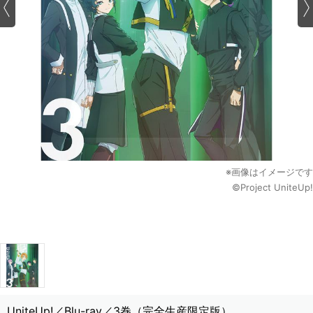
※画像はイメージです
©Project UniteUp!
UniteUp!／Blu-ray／3巻（完全生産限定版）