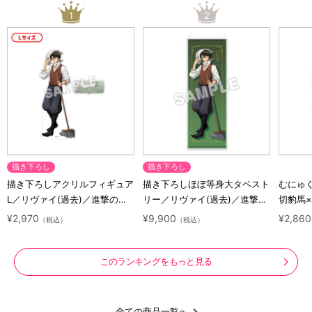
1
2
描き下ろし
描き下ろし
描き下ろしアクリルフィギュア
描き下ろしほぼ等身大タペスト
むにゅ
L／リヴァイ(過去)／進撃の巨
リー／リヴァイ(過去)／進撃の
切豹馬
人 10 Years Journey
巨人 10 Years Journey
ロック
¥2,970
¥9,900
¥2,860
（税込）
（税込）
ズ
このランキングをもっと見る
全ての商品一覧へ