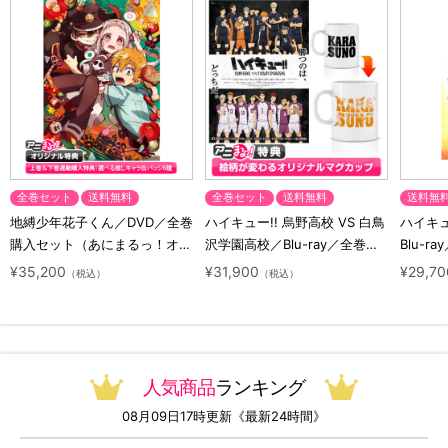
全巻セット
送料無料
全巻セット
送料無料
送料無
地縛少年花子くん／DVD／全巻
ハイキュー!! 烏野高校 VS 白鳥
ハイキュー
購入セット（あにまるっ！オリ
沢学園高校／Blu-ray／全巻セ
Blu-ra
ジナル特典付き・送料無料）
ット（初回生産限定・アニまる
ト（初
¥35,200
¥31,900
¥29,70
（税込）
（税込）
っ！オリジナル特典付き・送料
料）
無料）
人気商品
ランキング
08月09日17時更新《最新24時間》