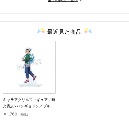
最近見た
商品
キャラアクリルフィギュア／時
光青志×ハンギョドン／ブルー
ロック×サンリオキャラクター
￥1,760
（税込）
ズ