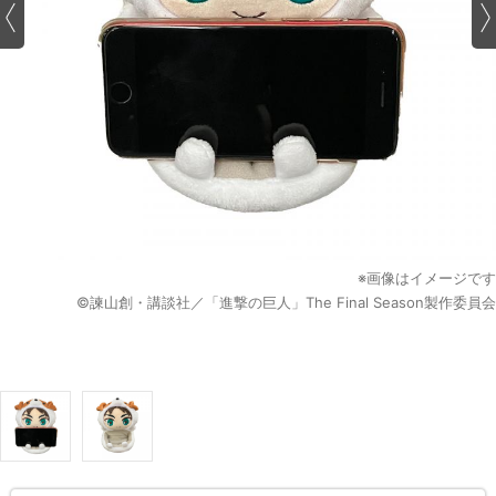
※画像はイメージです
©諫山創・講談社／「進撃の巨人」The Final Season製作委員会