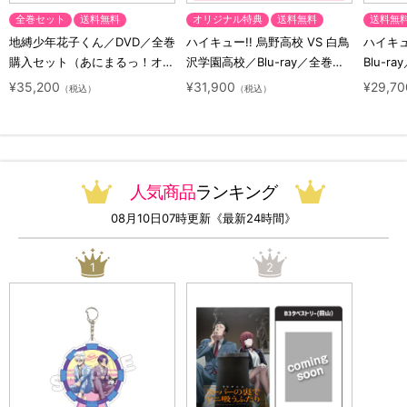
全巻セット
送料無料
オリジナル特典
送料無料
送料無
地縛少年花子くん／DVD／全巻
ハイキュー!! 烏野高校 VS 白鳥
ハイキュー
購入セット（あにまるっ！オリ
沢学園高校／Blu-ray／全巻セ
Blu-ra
ジナル特典付き・送料無料）
ット（初回生産限定・アニまる
ト（初
¥35,200
¥31,900
¥29,70
（税込）
（税込）
っ！オリジナル特典付き・送料
料）
無料）
人気商品
ランキング
08月10日07時更新《最新24時間》
1
2