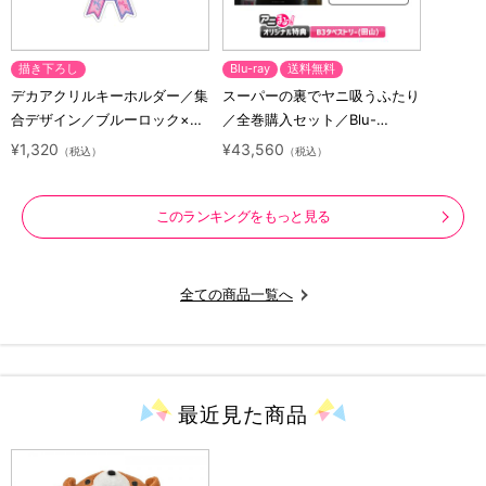
描き下ろし
Blu-ray
送料無料
デカアクリルキーホルダー／集
スーパーの裏でヤニ吸うふたり
合デザイン／ブルーロック×サ
／全巻購入セット／Blu-
ンリオキャラクターズ
ray（アニまるっ！オリジナル
¥1,320
¥43,560
（税込）
（税込）
特典付き・送料無料）
このランキングをもっと見る
全ての商品一覧へ
最近見た
商品