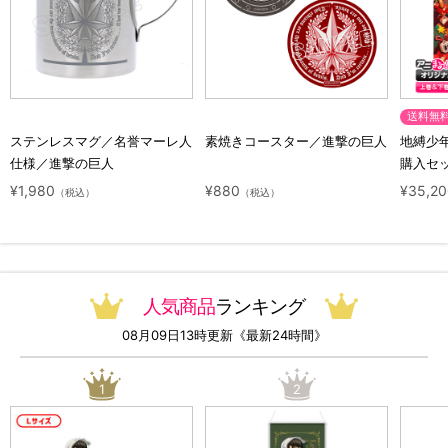
送料無
ステンレスマグ／名誉マーレ人
素焼きコースター／進撃の巨人
地縛少
仕様／進撃の巨人
購入セ
ジナル
¥1,980
¥880
¥35,2
（税込）
（税込）
人気商品
ランキング
08月09日13時更新《最新24時間》
1
2