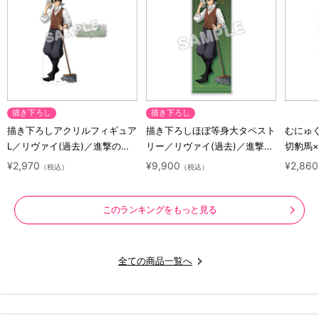
描き下ろし
描き下ろし
描き下ろしアクリルフィギュア
描き下ろしほぼ等身大タペスト
むにゅ
L／リヴァイ(過去)／進撃の巨
リー／リヴァイ(過去)／進撃の
切豹馬
人 10 Years Journey
巨人 10 Years Journey
ロック
¥2,970
¥9,900
¥2,860
（税込）
（税込）
ズ
このランキングをもっと見る
全ての商品一覧へ