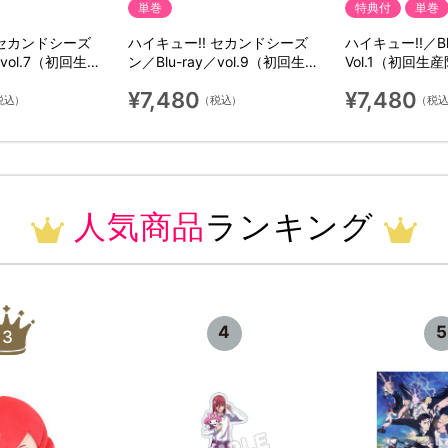
単巻
特典付
単巻
 セカンドシーズ
ハイキュー!! セカンドシーズ
ハイキュー!!／Bl
／vol.7（初回生産
ン／Blu-ray／vol.9（初回生産
Vol.1（初回生
限定版）
¥7,480
¥7,480
税込）
（税込）
（税
人気商品
ランキング
4
5
3