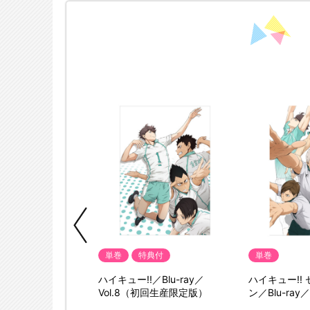
単巻
特典付
単巻
! セカンドシーズ
ハイキュー!!／Blu-ray／
ハイキュー!!
ay／vol.2（初回生産
Vol.8（初回生産限定版）
ン／Blu-ray
限定版）