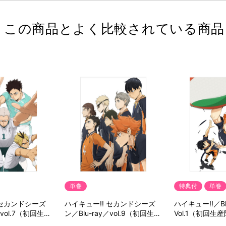
この商品とよく比較されている商品
単巻
特典付
単巻
 セカンドシーズ
ハイキュー!! セカンドシーズ
ハイキュー!!／Bl
／vol.7（初回生産
ン／Blu-ray／vol.9（初回生産
Vol.1（初回生
限定版）