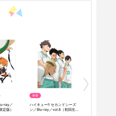
単巻
u-ray／
ハイキュー!! セカンドシーズ
産限定版）
ン／Blu-ray／vol.8（初回生産
限定版）