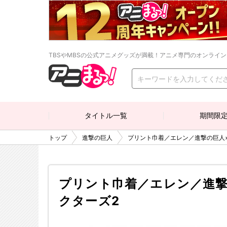
TBSやMBSの公式アニメグッズが満載！アニメ専門のオンライ
タイトル一覧
期間限
トップ
進撃の巨人
プリント巾着／エレン／進撃の巨人
プリント巾着／エレン／進撃
クターズ2