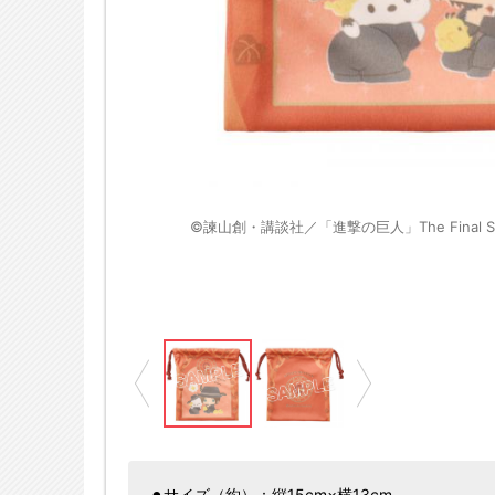
※画像はイメージです
IO CO., LTD.Ⓛ
©諫山創・講談社／「進撃の巨人」The Final Seas
⚫︎サイズ（約）：縦15cm×横13cm