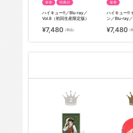
単巻
特典付
単巻
! セカンドシーズ
ハイキュー!!／Blu-ray／
ハイキュー!!
ay／vol.2（初回生産
Vol.8（初回生産限定版）
ン／Blu-ray
限定版）
¥7,480
¥7,480
（税込）
（税込）
（
1
2