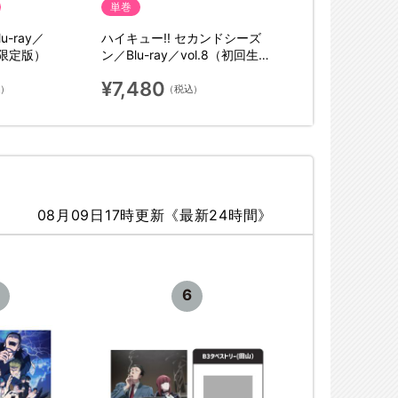
単巻
u-ray／
ハイキュー!! セカンドシーズ
産限定版）
ン／Blu-ray／vol.8（初回生産
限定版）
¥7,480
込）
（税込）
08月09日17時更新《最新24時間》
6