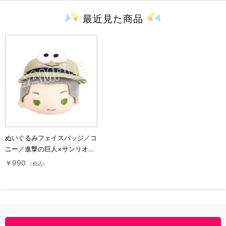
最近見た
商品
ぬいぐるみフェイスバッジ／コ
ニー／進撃の巨人×サンリオキ
ャラクターズ2
￥990
（税込）