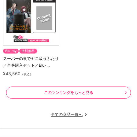
Blu-ray
送料無料
スーパーの裏でヤニ吸うふたり
／全巻購入セット／Blu-
ray（アニまるっ！オリジナル
¥43,560
（税込）
特典付き・送料無料）
このランキングをもっと見る
全ての商品一覧へ