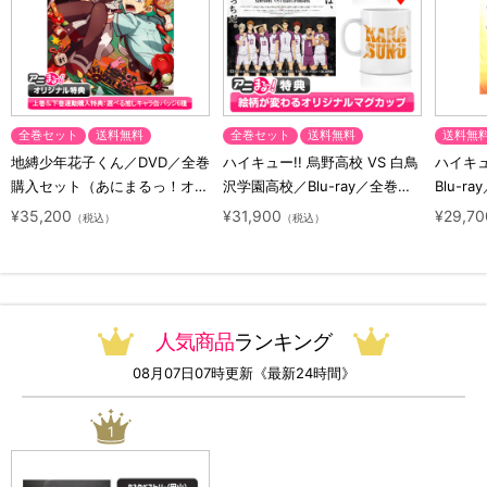
全巻セット
送料無料
全巻セット
送料無料
送料無
地縛少年花子くん／DVD／全巻
ハイキュー!! 烏野高校 VS 白鳥
ハイキュー
購入セット（あにまるっ！オリ
沢学園高校／Blu-ray／全巻セ
Blu-ra
ジナル特典付き・送料無料）
ット（初回生産限定・アニまる
ト（初
¥35,200
¥31,900
¥29,70
（税込）
（税込）
っ！オリジナル特典付き・送料
料）
無料）
人気商品
ランキング
08月07日07時更新《最新24時間》
1