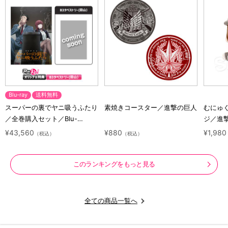
Blu-ray
送料無料
スーパーの裏でヤニ吸うふたり
素焼きコースター／進撃の巨人
むにゅ
／全巻購入セット／Blu-
ジ／進
ray（アニまるっ！オリジナル
ラクタ
¥43,560
¥880
¥1,980
（税込）
（税込）
特典付き・送料無料）
このランキングをもっと見る
全ての商品一覧へ