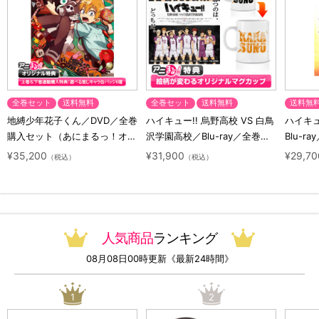
全巻セット
送料無料
全巻セット
送料無料
送料無
地縛少年花子くん／DVD／全巻
ハイキュー!! 烏野高校 VS 白鳥
ハイキュー
購入セット（あにまるっ！オリ
沢学園高校／Blu-ray／全巻セ
Blu-ra
ジナル特典付き・送料無料）
ット（初回生産限定・アニまる
ト（初
¥35,200
¥31,900
¥29,70
（税込）
（税込）
っ！オリジナル特典付き・送料
料）
無料）
人気商品
ランキング
08月08日00時更新《最新24時間》
1
2