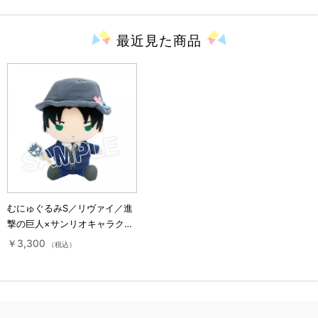
最近見た
商品
むにゅぐるみS／リヴァイ／進
撃の巨人×サンリオキャラクタ
ーズ2
￥3,300
（税込）