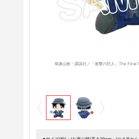
※画像はイメージです
RIO CO.,LTD.Ⓛ
©諫山創・講談社／「進撃の巨人」The Final Sea
⚫︎サイズ(約)：(お座り時)高さ20cm・(つま先から