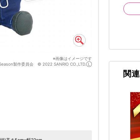
※画像はイメージです
son製作委員会 © 2022 SANRIO CO.,LTD.Ⓛ
©諫山創・講談社／「
関
頭)高さ5cm×幅22cm