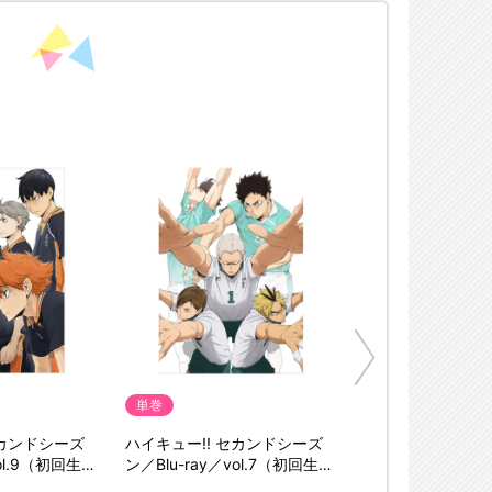
単巻
セカンドシーズ
ハイキュー!! セカンドシーズ
vol.9（初回生産
ン／Blu-ray／vol.7（初回生産
限定版）