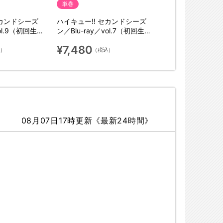
単巻
セカンドシーズ
ハイキュー!! セカンドシーズ
vol.9（初回生産
ン／Blu-ray／vol.7（初回生産
限定版）
¥7,480
込）
（税込）
08月07日17時更新《最新24時間》