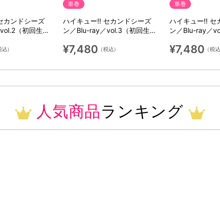
単巻
単巻
 セカンドシーズ
ハイキュー!! セカンドシーズ
ハイキュー!! 
／vol.2（初回生産
ン／Blu-ray／vol.3（初回生産
ン／Blu-ray／
限定版）
限定版）
¥7,480
¥7,480
税込）
（税込）
（税
人気商品
ランキング