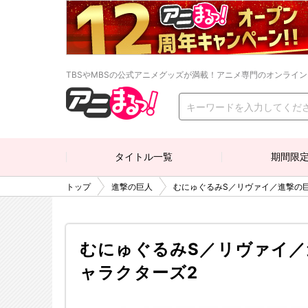
TBSやMBSの公式アニメグッズが満載！アニメ専門のオンライ
タイトル一覧
期間限
トップ
進撃の巨人
むにゅぐるみS／リヴァイ／進撃の
むにゅぐるみS／リヴァイ／
ャラクターズ2