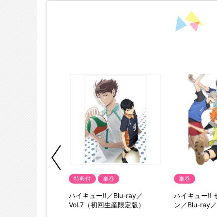
典付
特典付
単巻
単巻
／Blu-ray／
ハイキュー!!／Blu-ray／
ハイキュー!!
初回生産限定版）
Vol.7（初回生産限定版）
ン／Blu-ray
限定版）