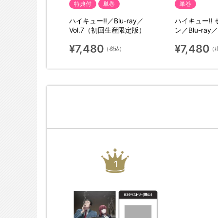
典付
特典付
単巻
単巻
／Blu-ray／
ハイキュー!!／Blu-ray／
ハイキュー!!
初回生産限定版）
Vol.7（初回生産限定版）
ン／Blu-ray
限定版）
¥7,480
¥7,480
（税込）
（税込）
（
1