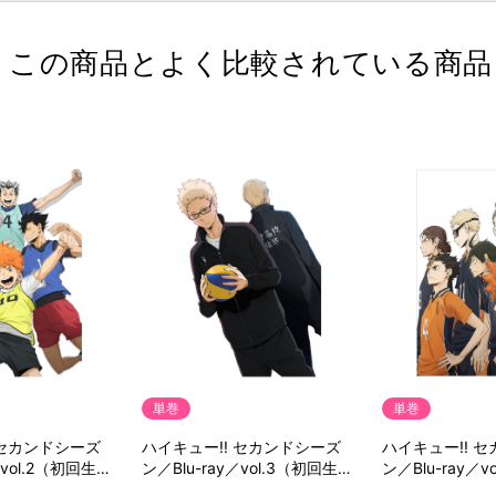
この商品とよく比較されている商品
単巻
単巻
 セカンドシーズ
ハイキュー!! セカンドシーズ
ハイキュー!! 
／vol.2（初回生産
ン／Blu-ray／vol.3（初回生産
ン／Blu-ray／
限定版）
限定版）