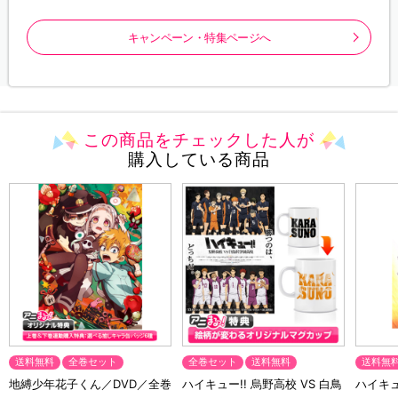
キャンペーン・特集ページへ
この商品をチェックした人が
購入している商品
送料無料
全巻セット
全巻セット
送料無料
送料無
地縛少年花子くん／DVD／全巻
ハイキュー!! 烏野高校 VS 白鳥
ハイキュー