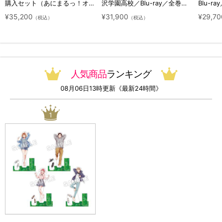
購入セット（あにまるっ！オリ
沢学園高校／Blu-ray／全巻セ
Blu-ra
ジナル特典付き・送料無料）
ット（初回生産限定・アニまる
ト（初
¥35,200
¥31,900
¥29,70
（税込）
（税込）
っ！オリジナル特典付き・送料
料）
無料）
人気商品
ランキング
08月06日13時更新《最新24時間》
1