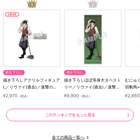
1
2
描き下ろし
描き下ろし
描き下ろしアクリルフィギュア
描き下ろしほぼ等身大タペスト
むにゅ
L／リヴァイ(過去)／進撃の巨
リー／リヴァイ(過去)／進撃の
切豹馬
人 10 Years Journey
巨人 10 Years Journey
ロック
¥2,970
¥9,900
¥2,860
（税込）
（税込）
ズ
このランキングをもっと見る
全ての商品一覧へ