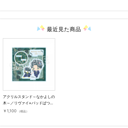
最近見た
商品
アクリルスタンド～なかよしの
木～／リヴァイ×バッドばつ丸
／進撃の巨人×サンリオキャラ
￥1,100
（税込）
クターズ2