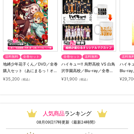
送料無料
全巻セット
全巻セット
送料無料
送料無
地縛少年花子くん／DVD／全巻
ハイキュー!! 烏野高校 VS 白鳥
ハイキュー
購入セット（あにまるっ！オリ
沢学園高校／Blu-ray／全巻セ
Blu-ra
ジナル特典付き・送料無料）
ット（初回生産限定・アニまる
ト（初
¥35,200
¥31,900
¥29,70
（税込）
（税込）
っ！オリジナル特典付き・送料
料）
無料）
人気商品
ランキング
08月09日17時更新《最新24時間》