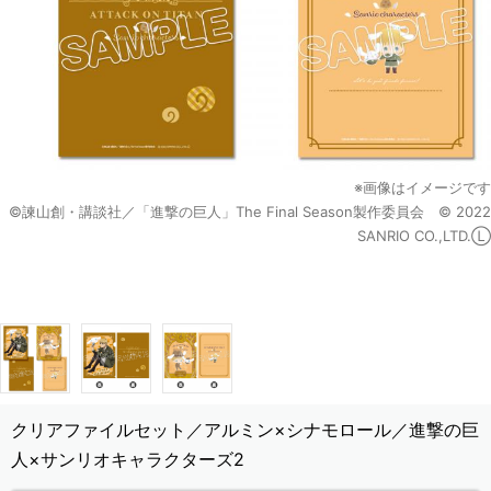
※画像はイメージです
©諫山創・講談社／「進撃の巨人」The Final Season製作委員会 © 2022
SANRIO CO.,LTD.Ⓛ
クリアファイルセット／アルミン×シナモロール／進撃の巨
人×サンリオキャラクターズ2