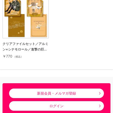
クリアファイルセット／アルミ
ン×シナモロール／進撃の巨人
×サンリオキャラクターズ2
￥770
（税込）
新規会員・メルマガ登録
ログイン