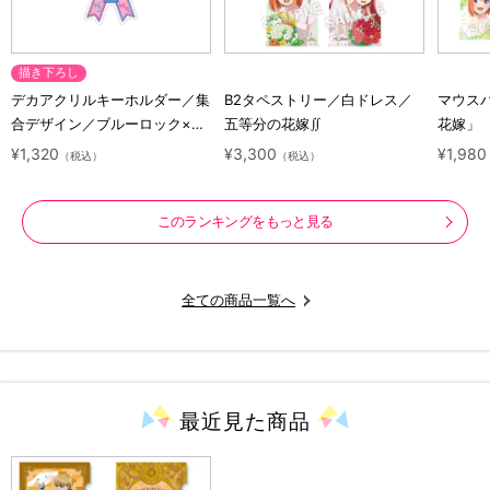
描き下ろし
デカアクリルキーホルダー／集
B2タペストリー／白ドレス／
マウス
合デザイン／ブルーロック×サ
五等分の花嫁∬
花嫁」
ンリオキャラクターズ
¥1,320
¥3,300
¥1,980
（税込）
（税込）
このランキングをもっと見る
全ての商品一覧へ
最近見た
商品