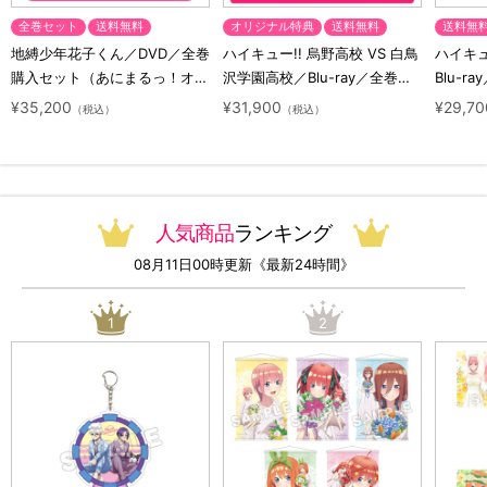
全巻セット
送料無料
オリジナル特典
送料無料
送料無
地縛少年花子くん／DVD／全巻
ハイキュー!! 烏野高校 VS 白鳥
ハイキュー
購入セット（あにまるっ！オリ
沢学園高校／Blu-ray／全巻セ
Blu-ra
ジナル特典付き・送料無料）
ット（初回生産限定・アニまる
ト（初
¥35,200
¥31,900
¥29,70
（税込）
（税込）
っ！オリジナル特典付き・送料
料）
無料）
人気商品
ランキング
08月11日00時更新《最新24時間》
1
2