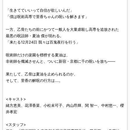
「生きてていいって自信が欲しいんだ」
「僕は呪術高専で里香ちゃんの呪いを解きます」
一方、乙骨たちの前にかつて一般人を大量虐殺し高専を追放された
最悪の呪詛師・夏油 傑が現れる。
「来たる12月24日 我々は百鬼夜行を行う」
呪術師だけの楽園を標榜する夏油は、
非術師を殲滅させんと、ついに新宿・京都に千の呪いを放ち――
果たして、乙骨は夏油を止められるのか、
そして、里香の解呪の行方は‥‥。
<キャスト>
緒方恵美、花澤香菜、小松未可子、内山昂輝、関 智一、中村悠一、櫻
井孝宏
<スタッフ>