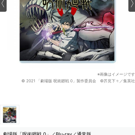
※画像はイメージです
© 2021 「劇場版 呪術廻戦 0」製作委員会 ©芥見下々／集英社
劇場版「呪術廻戦 0」／Blu-ray／通常版