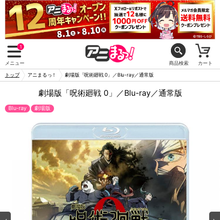
1
メニュー
商品検索
カート
トップ
アニまるっ！
劇場版「呪術廻戦 0」／Blu-ray／通常版
劇場版「呪術廻戦 0」／Blu-ray／通常版
Blu-ray
劇場版