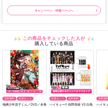
キャンペーン・特集ページへ
この商品をチェックした人が
購入している商品
送料無料
全巻セット
全巻セット
送料無料
送料無
地縛少年花子くん／DVD／全巻
ハイキュー!! 烏野高校 VS 白鳥
ハイキュー