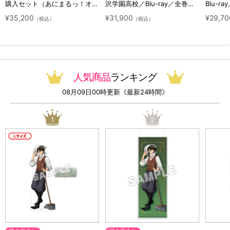
購入セット（あにまるっ！オリ
沢学園高校／Blu-ray／全巻セ
Blu-ra
ジナル特典付き・送料無料）
ット（初回生産限定・アニまる
ト（初
¥35,200
¥31,900
¥29,70
（税込）
（税込）
っ！オリジナル特典付き・送料
料）
無料）
人気商品
ランキング
08月09日00時更新《最新24時間》
1
2