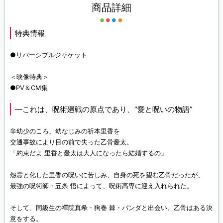
商品詳細
特典情報
●リバーシブルジャケット
＜映像特典＞
●PV＆CM集
―これは、呪術廻戦の原点であり、“愛と呪いの物語”
辛幼少のころ、幼なじみの祈本里香を
交通事故により目の前で失った乙骨憂太。
「約束だよ 里香と憂太は大人になったら結婚するの」
怨霊と化した里香の呪いに苦しみ、自身の死を望む乙骨だったが、
最強の呪術師・五条 悟によって、呪術高専に迎え入れられた。
そして、同級生の禪院真希・狗巻 棘・パンダと出会い、乙骨はある決
意をする。