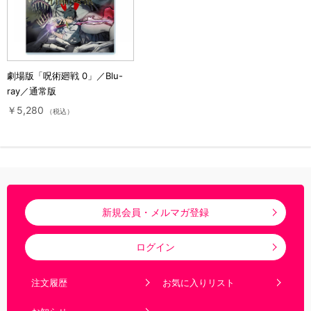
劇場版「呪術廻戦 0」／Blu-
ray／通常版
￥5,280
（税込）
新規会員・メルマガ登録
ログイン
注文履歴
お気に入りリスト