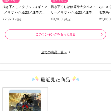
描き下ろし
描き下ろし
描き下ろしアクリルフィギュア
描き下ろしほぼ等身大タペスト
むにゅ
L／リヴァイ(過去)／進撃の巨
リー／リヴァイ(過去)／進撃の
切豹馬
人 10 Years Journey
巨人 10 Years Journey
ロック
¥2,970
¥9,900
¥2,860
（税込）
（税込）
ズ
このランキングをもっと見る
全ての商品一覧へ
最近見た
商品