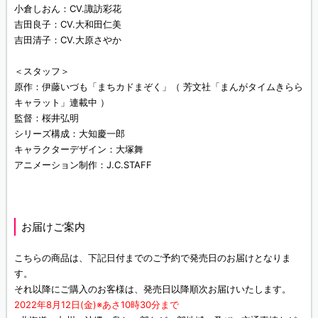
小倉しおん：CV.諏訪彩花
吉田良子：CV.大和田仁美
吉田清子：CV.大原さやか
＜スタッフ＞
原作：伊藤いづも「まちカドまぞく」（ 芳文社「まんがタイムきらら
キャラット」連載中 ）
監督：桜井弘明
シリーズ構成：大知慶一郎
キャラクターデザイン：大塚舞
アニメーション制作：J.C.STAFF
お届けご案内
こちらの商品は、下記日付までのご予約で発売日のお届けとなりま
す。
それ以降にご購入のお客様は、発売日以降順次お届けいたします。
2022年8月12日(金)※あさ10時30分まで