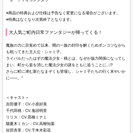
※商品の特典および仕様は予告なく変更になる場合がございます。
※特典はなくなり次第終了となります。
大人気ご町内日常ファンタジーが帰ってくる！
魔族の力に目覚めて以来、闇の一族の封印を解くためポンコツながら
も戦ってきた主人公・シャミ子。
ライバルだったはずの魔法少女・桃とは、なぜか協力関係になってし
まい、町から姿を消した魔法少女の謎をともに追うことに…!?
さらに町に潜む新たなまぞくも登場し、シャミ子たちの行く末やいか
に――。"
＜キャスト＞
吉田優子：CV.小原好美
千代田桃：CV.鬼頭明里
リリス：CV.髙橋ミナミ
陽夏木ミカン：CV.高柳知葉
佐田杏里：CV.千本木彩花