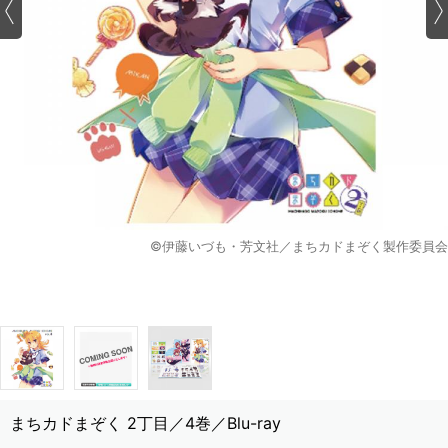
©伊藤いづも・芳文社／まちカドまぞく製作委員会
まちカドまぞく 2丁目／4巻／Blu-ray