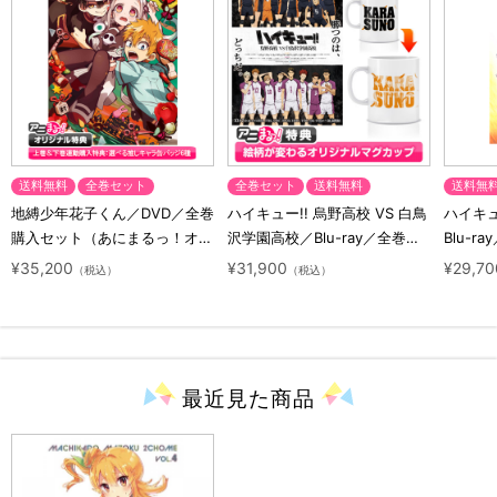
送料無料
全巻セット
全巻セット
送料無料
送料無
地縛少年花子くん／DVD／全巻
ハイキュー!! 烏野高校 VS 白鳥
ハイキュー
購入セット（あにまるっ！オリ
沢学園高校／Blu-ray／全巻セ
Blu-ra
ジナル特典付き・送料無料）
ット（初回生産限定・アニまる
ト（初
¥35,200
¥31,900
¥29,70
（税込）
（税込）
っ！オリジナル特典付き・送料
料）
無料）
最近見た
商品