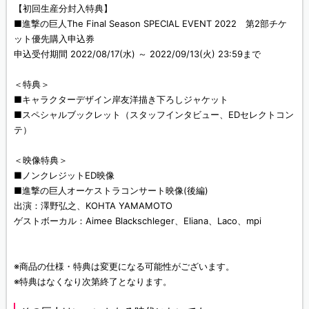
【初回生産分封入特典】
■進撃の巨人The Final Season SPECIAL EVENT 2022 第2部チケ
ット優先購入申込券
申込受付期間 2022/08/17(水) ～ 2022/09/13(火) 23:59まで
＜特典＞
■キャラクターデザイン岸友洋描き下ろしジャケット
■スペシャルブックレット（スタッフインタビュー、EDセレクトコン
テ）
＜映像特典＞
■ノンクレジットED映像
■進撃の巨人オーケストラコンサート映像(後編)
出演：澤野弘之、KOHTA YAMAMOTO
ゲストボーカル：Aimee Blackschleger、Eliana、Laco、mpi
※商品の仕様・特典は変更になる可能性がございます。
※特典はなくなり次第終了となります。