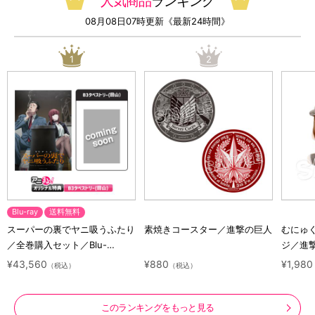
人気商品
ランキング
08月08日07時更新《最新24時間》
1
2
Blu-ray
送料無料
スーパーの裏でヤニ吸うふたり
素焼きコースター／進撃の巨人
むにゅ
／全巻購入セット／Blu-
ジ／進
ray（アニまるっ！オリジナル
ラクタ
¥43,560
¥880
¥1,980
（税込）
（税込）
特典付き・送料無料）
このランキングをもっと見る