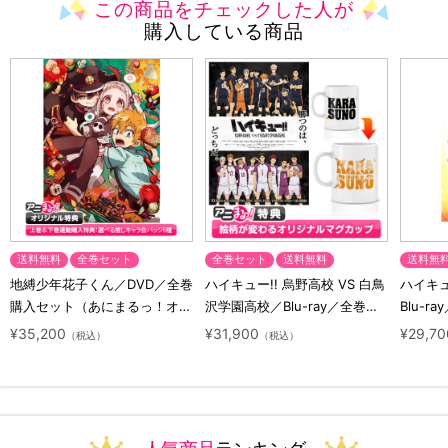
この商品をチェックした人が
購入している商品
送料無料
全巻セット
全巻セット
送料無料
送料無
地縛少年花子くん／DVD／全巻
ハイキュー!! 烏野高校 VS 白鳥
ハイキュー
購入セット（あにまるっ！オリ
沢学園高校／Blu-ray／全巻セ
Blu-ra
ジナル特典付き・送料無料）
ット（初回生産限定・アニまる
ト（初
¥35,200
¥31,900
¥29,70
（税込）
（税込）
っ！オリジナル特典付き・送料
料）
無料）