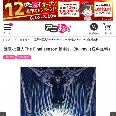
1
メニュー
商品検索
カート
トップ
アニまるっ！
進撃の巨人The Final season 第4巻／Blu-ray（送料無料）
進撃の巨人The Final season 第4巻／Blu-ray（送料無料）
Blu-ray
送料無料