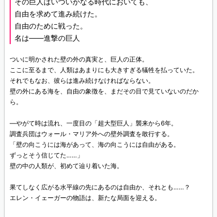
その巨人はいついかなる時代においても、
自由を求めて進み続けた。
自由のために戦った。
名は――進撃の巨人
ついに明かされた壁の外の真実と、巨人の正体。
ここに至るまで、人類はあまりにも大きすぎる犠牲を払っていた。
それでもなお、彼らは進み続けなければならない。
壁の外にある海を、自由の象徴を、まだその目で見ていないのだか
ら。
—やがて時は流れ、一度目の「超大型巨人」襲来から6年。
調査兵団はウォール・マリア外への壁外調査を敢行する。
「壁の向こうには海があって、海の向こうには自由がある。
ずっとそう信じてた……」
壁の中の人類が、初めて辿り着いた海。
果てしなく広がる水平線の先にあるのは自由か、それとも……？
エレン・イェーガーの物語は、新たな局面を迎える。