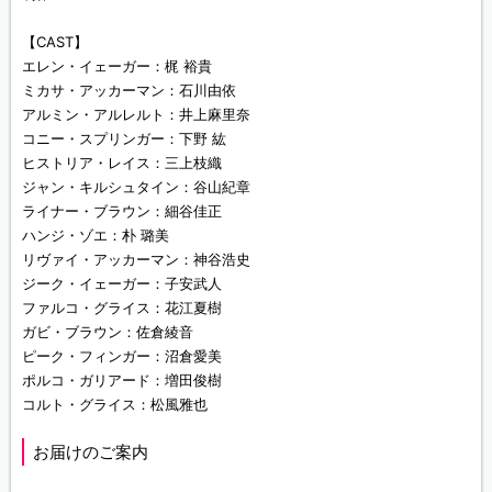
【CAST】
エレン・イェーガー：梶 裕貴
ミカサ・アッカーマン：石川由依
アルミン・アルレルト：井上麻里奈
コニー・スプリンガー：下野 紘
ヒストリア・レイス：三上枝織
ジャン・キルシュタイン：谷山紀章
ライナー・ブラウン：細谷佳正
ハンジ・ゾエ：朴 璐美
リヴァイ・アッカーマン：神谷浩史
ジーク・イェーガー：子安武人
ファルコ・グライス：花江夏樹
ガビ・ブラウン：佐倉綾音
ピーク・フィンガー：沼倉愛美
ポルコ・ガリアード：増田俊樹
コルト・グライス：松風雅也
お届けのご案内