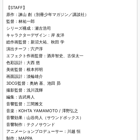
【STAFF】
原作：諫山 創（別冊少年マガジン／講談社）
監督：林祐一郎
シリーズ構成：瀬古浩司
キャラクターデザイン：岸 友洋
総作画監督：新沼大祐、秋田 学
演出チーフ：宍戸淳
エフェクト作画監督：酒井智史、古俣太一
色彩設計：大西 慈
美術監督：根本邦明
画面設計：淡輪雄介
3DCG監督：奥納 基、池田 昴
撮影監督：浅川茂輝
編集：吉武将人
音響監督：三間雅文
音楽：KOHTA YAMAMOTO / 澤野弘之
音響効果：山谷尚人（サウンドボックス）
音響制作：テクノサウンド
アニメーションプロデューサー：川越 恒
制作：MAPPA