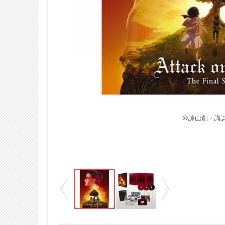
※画像はイメージです
 Season製作委員会
©諫山創・講談社