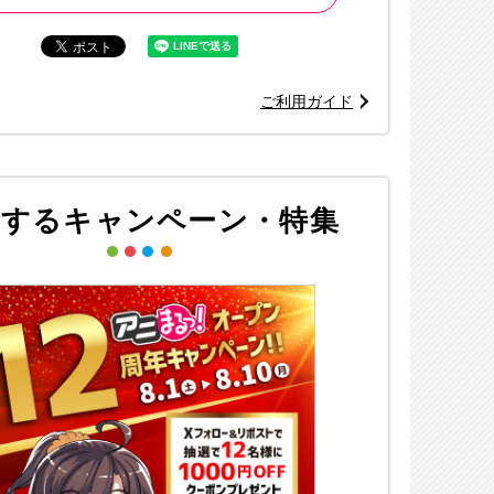
ご利用ガイド
連するキャンペーン・特集
※画像はイメージ
©諫山創・講談社／「進撃の巨人」The Final Season製作