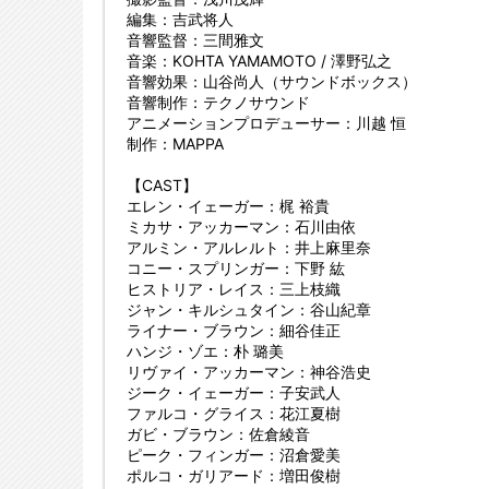
編集：吉武将人
音響監督：三間雅文
音楽：KOHTA YAMAMOTO / 澤野弘之
音響効果：山谷尚人（サウンドボックス）
音響制作：テクノサウンド
アニメーションプロデューサー：川越 恒
制作：MAPPA
【CAST】
エレン・イェーガー：梶 裕貴
ミカサ・アッカーマン：石川由依
アルミン・アルレルト：井上麻里奈
コニー・スプリンガー：下野 紘
ヒストリア・レイス：三上枝織
ジャン・キルシュタイン：谷山紀章
ライナー・ブラウン：細谷佳正
ハンジ・ゾエ：朴 璐美
リヴァイ・アッカーマン：神谷浩史
ジーク・イェーガー：子安武人
ファルコ・グライス：花江夏樹
ガビ・ブラウン：佐倉綾音
ピーク・フィンガー：沼倉愛美
ポルコ・ガリアード：増田俊樹