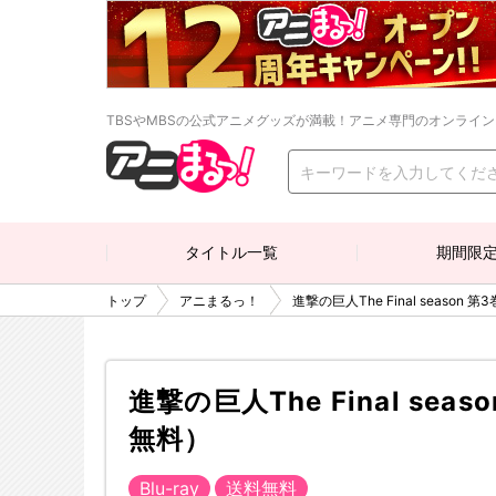
TBSやMBSの公式アニメグッズが満載！アニメ専門のオンライ
タイトル一覧
期間限
トップ
アニまるっ！
進撃の巨人The Final season 
進撃の巨人The Final seas
無料）
Blu-ray
送料無料