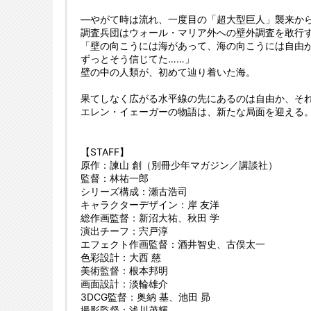
—やがて時は流れ、一度目の「超大型巨人」襲来から
調査兵団はウォール・マリア外への壁外調査を敢行
「壁の向こうには海があって、海の向こうには自由
ずっとそう信じてた……」
壁の中の人類が、初めて辿り着いた海。
果てしなく広がる水平線の先にあるのは自由か、そ
エレン・イェーガーの物語は、新たな局面を迎える
【STAFF】
原作：諫山 創（別冊少年マガジン／講談社）
監督：林祐一郎
シリーズ構成：瀬古浩司
キャラクターデザイン：岸 友洋
総作画監督：新沼大祐、秋田 学
演出チーフ：宍戸淳
エフェクト作画監督：酒井智史、古俣太一
色彩設計：大西 慈
美術監督：根本邦明
画面設計：淡輪雄介
3DCG監督：奥納 基、池田 昴
撮影監督：浅川茂輝