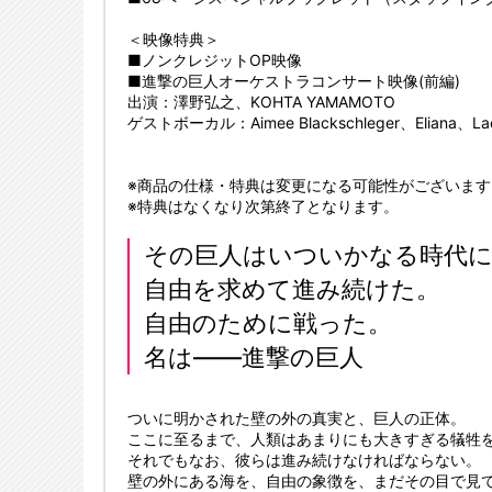
＜映像特典＞
■ノンクレジットOP映像
■進撃の巨人オーケストラコンサート映像(前編)
出演：澤野弘之、KOHTA YAMAMOTO
ゲストボーカル：Aimee Blackschleger、Eliana、La
※商品の仕様・特典は変更になる可能性がございます
※特典はなくなり次第終了となります。
その巨人はいついかなる時代
自由を求めて進み続けた。
自由のために戦った。
名は――進撃の巨人
ついに明かされた壁の外の真実と、巨人の正体。
ここに至るまで、人類はあまりにも大きすぎる犠牲
それでもなお、彼らは進み続けなければならない。
壁の外にある海を、自由の象徴を、まだその目で見