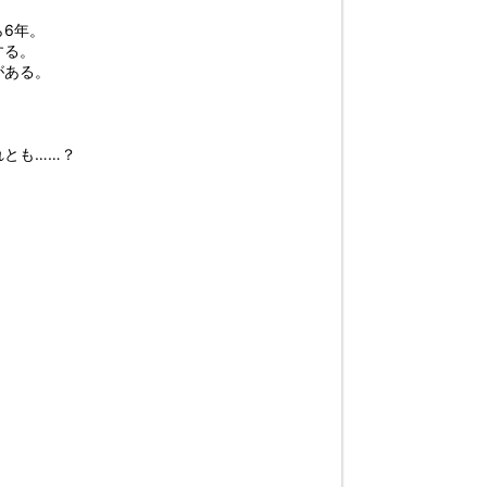
6年。
する。
がある。
れとも……？
。