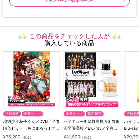
キャンペーン・特集ページへ
この商品をチェックした人が
購入している商品
送料無料
全巻セット
全巻セット
送料無料
送料無
地縛少年花子くん／DVD／全巻
ハイキュー!! 烏野高校 VS 白鳥
ハイキュー
購入セット（あにまるっ！オリ
沢学園高校／Blu-ray／全巻セ
Blu-ra
ジナル特典付き・送料無料）
ット（初回生産限定・アニまる
ト（初
¥35,200
¥31,900
¥29,70
（税込）
（税込）