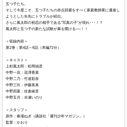
五つ子たち。
そして今度こそ、五つ子たちの赤点回避をすべく家庭教師業に邁進し
ようとした矢先にトラブルが続出。
さらに風太郎の初恋の相手である“写真の子”が現れ･･･！？
風太郎と五つ子の新たな試験が幕を開ける──！！
＜収録内容＞
第2巻：第4話～6話（本編72分）
＜キャスト＞
上杉風太郎：松岡禎丞
中野一花：花澤香菜
中野二乃：竹達彩奈
中野三玖：伊藤美来
中野四葉：佐倉綾音
中野五月：水瀬いのり
＜スタッフ＞
原作：春場ねぎ（講談社「週刊少年マガジン」）
監督：かおり