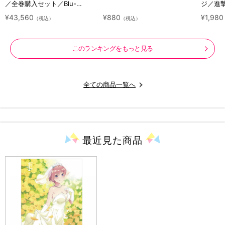
／全巻購入セット／Blu-
ジ／進
ray（アニまるっ！オリジナル
ラクタ
¥43,560
¥880
¥1,980
（税込）
（税込）
特典付き・送料無料）
このランキングをもっと見る
全ての商品一覧へ
最近見た
商品