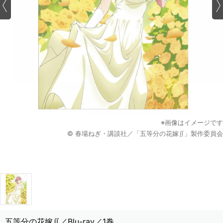
※画像はイメージです
© 春場ねぎ・講談社／「五等分の花嫁∬」製作委員会
五等分の花嫁∬／Blu-ray／1巻