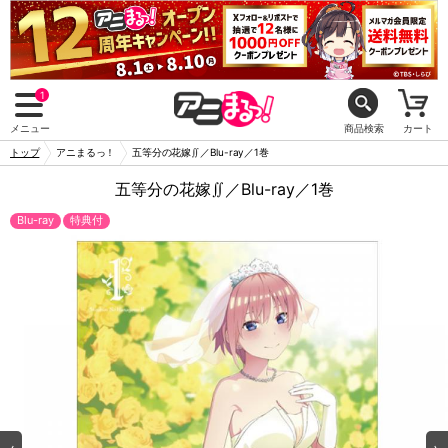
1
メニュー
商品検索
カート
トップ
アニまるっ！
五等分の花嫁∬／Blu-ray／1巻
五等分の花嫁∬／Blu-ray／1巻
Blu-ray
特典付