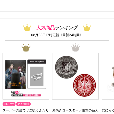
っ！オリジナル特典付き・送料
料）
無料）
人気商品
ランキング
08月08日17時更新《最新24時間》
1
2
Blu-ray
送料無料
スーパーの裏でヤニ吸うふたり
素焼きコースター／進撃の巨人
むにゅ