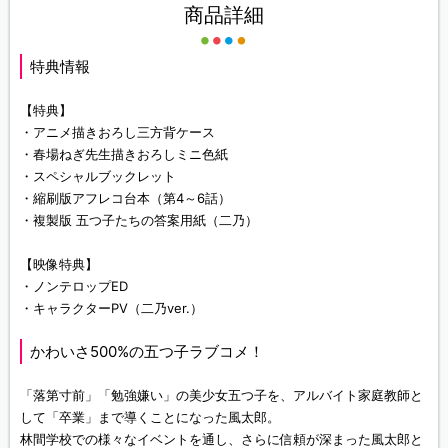
商品詳細
特典情報
【特典】
・アニメ描きおろし三方背ケース
・春場ねぎ先生描きおろしミニ色紙
・スペシャルブックレット
・縮刷版アフレコ台本（第4～6話）
・複製版 五つ子たちの答案用紙（二乃）
【映像特典】
・ノンテロップED
・キャラクターPV（二乃ver.）
かわいさ500%の五つ子ラブコメ！
「落第寸前」「勉強嫌い」の美少女五つ子を、アルバイト家庭教師と
して「卒業」まで導くことになった風太郎。
林間学校での様々なイベントを通し、さらに信頼が深まった風太郎と